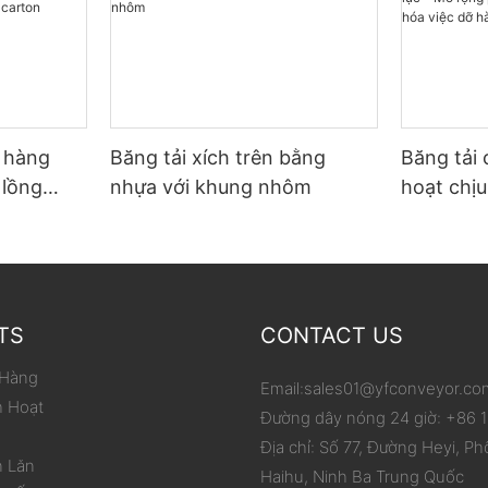
ỡ hàng
Băng tải xích trên bằng
Băng tải 
 lồng
nhựa với khung nhôm
hoạt chịu
p carton
phạm vi 
hóa việc
TS
CONTACT US
 Hàng
Email:
sales01@yfconveyor.co
h Hoạt
Đường dây nóng 24 giờ: +86
Địa chỉ: Số 77, Đường Heyi, Ph
n Lăn
Haihu, Ninh Ba Trung Quốc