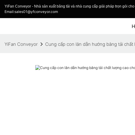
YiFan Conveyor - Nhà sản xuất băng tải và nhà cung cấp giải pháp trọn gói cho 
Email:sales01@yfconveyor.com
YiFan Conveyor
Cung cấp con lăn dẫn hướng băng tải chất