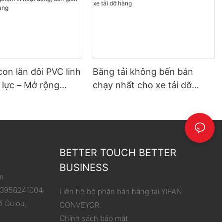
con lăn đôi PVC linh
Băng tải không bến bán
 lực – Mở rộng
chạy nhất cho xe tải dỡ
hoạt động, đơn giản
hàng
 dỡ hàng
BETTER TOUCH BETTER
BUSINESS
m
 13958241004
Liên hệ bộ phận bán hàng tại YIFAN
ố Gulou,
CONVEYOR.
Chính sách bảo mật