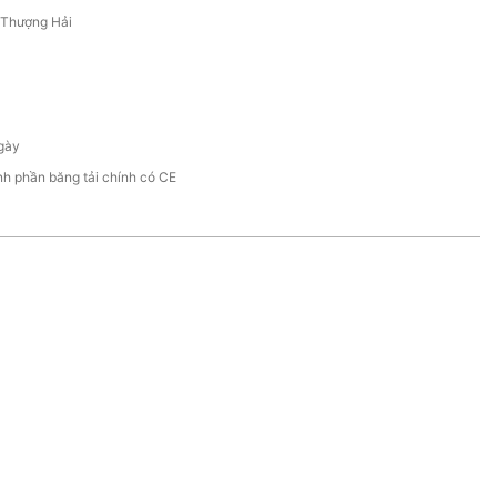
/Thượng Hải
0
gày
h phần băng tải chính có CE