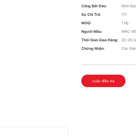
Cổng Bắt Đầu:
Ninh Ba
Sự Chi Trả:
T/T
MOQ:
1 bộ
Người Mẫu:
MRC-9
Thời Gian Giao Hàng:
20-25 n
Chứng Nhận:
Các thàn
cuộc điều tra