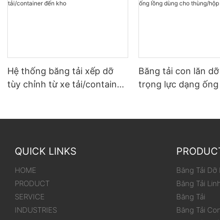
Hệ thống băng tải xếp dỡ
Băng tải con lăn d
tùy chỉnh từ xe tải/container
trọng lực dạng ống
đến kho
dùng cho thùng/hộ
QUICK LINKS
PRODUC
HOME
Băng Tải Dỡ
PRODUCT
Băng Tải Lin
SERVICE
Băng Tải
INDUSTRIES
Băng Tải Co