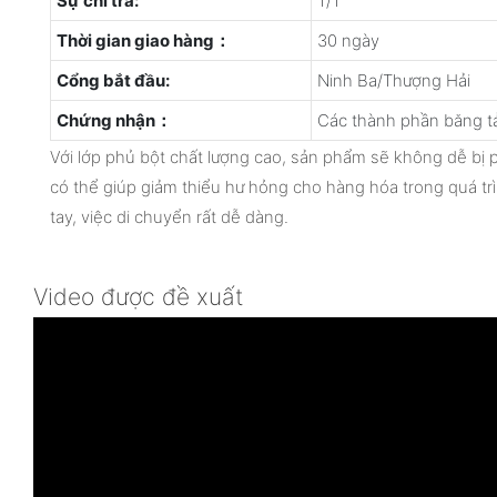
Sự chi trả:
T/T
Thời gian giao hàng：
30 ngày
Cổng bắt đầu:
Ninh Ba/Thượng Hải
Chứng nhận：
Các thành phần băng tả
Với lớp phủ bột chất lượng cao, sản phẩm sẽ không dễ bị
có thể giúp giảm thiểu hư hỏng cho hàng hóa trong quá tr
tay, việc di chuyển rất dễ dàng.
Video được đề xuất