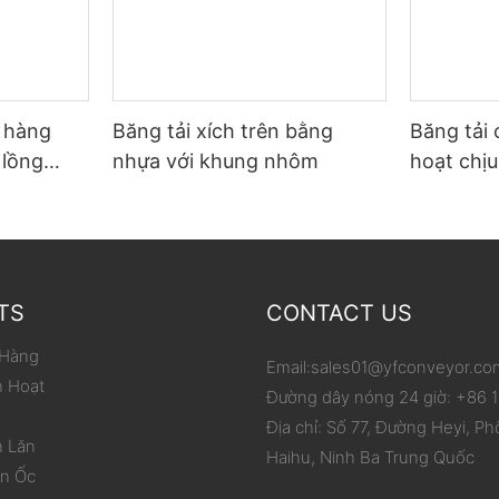
ỡ hàng
Băng tải xích trên bằng
Băng tải 
 lồng
nhựa với khung nhôm
hoạt chịu
p carton
phạm vi 
hóa việc
TS
CONTACT US
 Hàng
Email:
sales01@yfconveyor.co
h Hoạt
Đường dây nóng 24 giờ: +86
Địa chỉ: Số 77, Đường Heyi, Ph
n Lăn
Haihu, Ninh Ba Trung Quốc
ắn Ốc