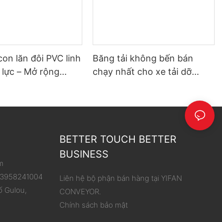
con lăn đôi PVC linh
Băng tải không bến bán
 lực – Mở rộng
chạy nhất cho xe tải dỡ
hoạt động, đơn giản
hàng
 dỡ hàng
BETTER TOUCH BETTER
BUSINESS
m
 13958241004
Liên hệ bộ phận bán hàng tại YIFAN
ố Gulou,
CONVEYOR.
Chính sách bảo mật