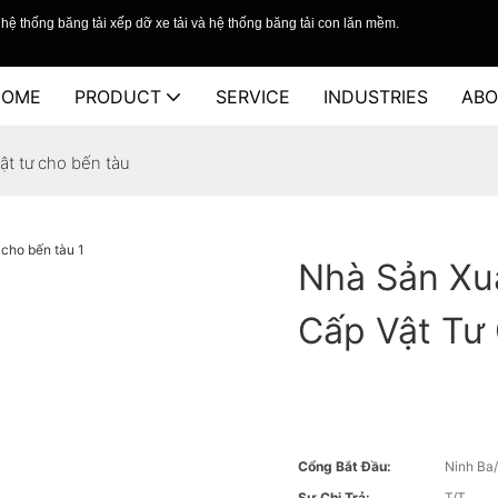
hệ thống băng tải xếp dỡ xe tải và hệ thống băng tải con lăn mềm.
HOME
PRODUCT
SERVICE
INDUSTRIES
ABO
ật tư cho bến tàu
Nhà Sản Xu
Cấp Vật Tư
Cổng Bắt Đầu:
Ninh Ba
Sự Chi Trả:
T/T