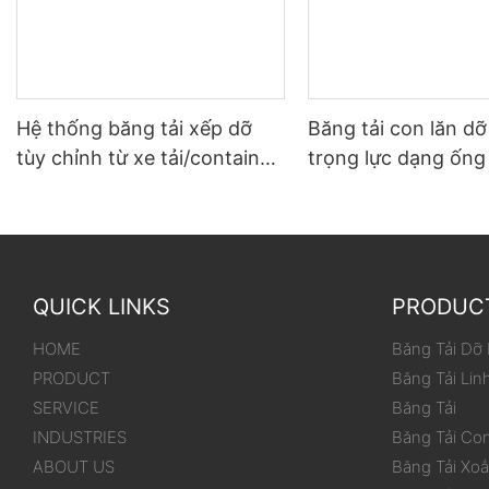
Hệ thống băng tải xếp dỡ
Băng tải con lăn d
tùy chỉnh từ xe tải/container
trọng lực dạng ống
đến kho
dùng cho thùng/hộ
QUICK LINKS
PRODUC
HOME
Băng Tải Dỡ
PRODUCT
Băng Tải Lin
SERVICE
Băng Tải
INDUSTRIES
Băng Tải Co
ABOUT US
Băng Tải Xo