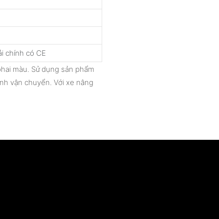
i chính có CE
 phai màu. Sử dụng sản phẩm
ình vận chuyển. Với xe nâng