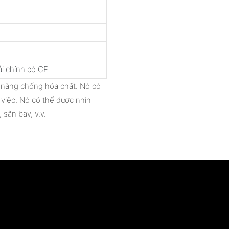
i chính có CE
 năng chống hóa chất. Nó có
 việc. Nó có thể được nhìn
 sân bay, v.v.