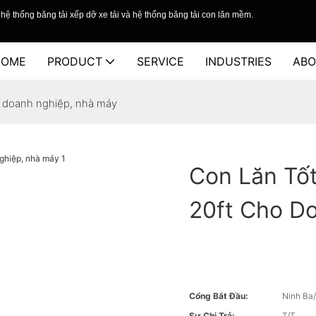
hệ thống băng tải xếp dỡ xe tải và hệ thống băng tải con lăn mềm.
HOME
PRODUCT
SERVICE
INDUSTRIES
ABO
ho doanh nghiệp, nhà máy
Con Lăn Tố
20ft Cho D
Cổng Bắt Đầu:
Ninh Ba
Sự Chi Trả:
T/T