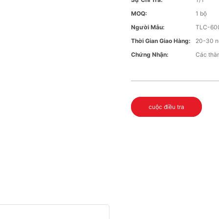
MOQ:
1 bộ
Người Mẫu:
TLC-60
Thời Gian Giao Hàng:
20-30 n
Chứng Nhận:
Các thàn
cuộc điều tra