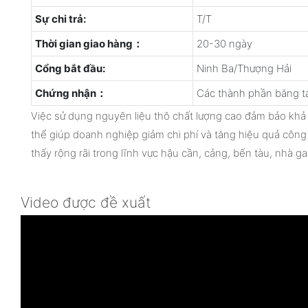
Sự chi trả:
T/T
Thời gian giao hàng：
20-30 ngày
Cổng bắt đầu:
Ninh Ba/Thượng Hải
Chứng nhận：
Các thành phần băng tả
Việc sử dụng nguyên liệu thô chất lượng cao đảm bảo khả
thể giúp doanh nghiệp giảm chi phí và tăng hiệu quả công
thấy rộng rãi trong lĩnh vực hậu cần, cảng, bến tàu, nhà ga,
Video được đề xuất