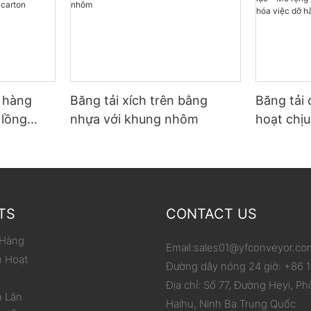
ỡ hàng
Băng tải xích trên bằng
Băng tải 
 lồng
nhựa với khung nhôm
hoạt chịu
p carton
phạm vi 
hóa việc
TS
CONTACT US
 Hàng
Email:
sales01@yfconveyor.co
h Hoạt
Đường dây nóng 24 giờ: +86
Địa chỉ: Số 77, Đường Heyi, Ph
n Lăn
Haihu, Ninh Ba Trung Quốc