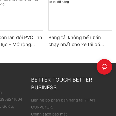
con lăn đôi PVC linh
Băng tải không bến bán
 lực – Mở rộng
chạy nhất cho xe tải dỡ
hoạt động, đơn giản
hàng
 dỡ hàng
BETTER TOUCH BETTER
BUSINESS
m
 13958241004
Liên hệ bộ phận bán hàng tại YIFAN
ố Gulou,
CONVEYOR.
Chính sách bảo mật