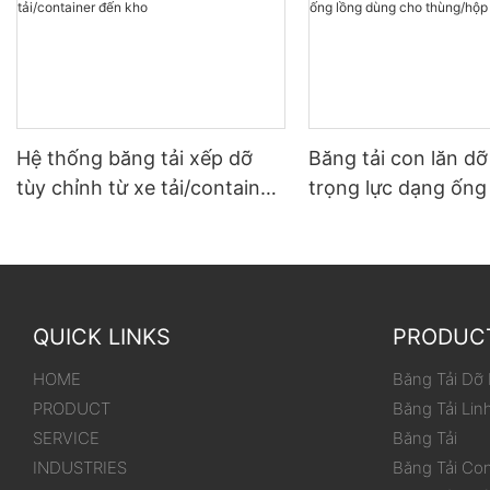
Hệ thống băng tải xếp dỡ
Băng tải con lăn d
tùy chỉnh từ xe tải/container
trọng lực dạng ống
đến kho
dùng cho thùng/hộ
QUICK LINKS
PRODUC
HOME
Băng Tải Dỡ
PRODUCT
Băng Tải Lin
SERVICE
Băng Tải
INDUSTRIES
Băng Tải Co