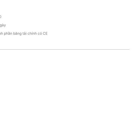
0
gày
h phần băng tải chính có CE