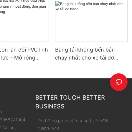
con lăn đôi PVC linh
Băng tải không bến bán
 lực – Mở rộng
chạy nhất cho xe tải dỡ
hoạt động, đơn giản
hàng
 dỡ hàng
BETTER TOUCH BETTER
BUSINESS
m
 13958241004
Liên hệ bộ phận bán hàng tại YIFAN
ố Gulou,
CONVEYOR.