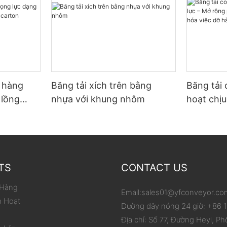
ỡ hàng
Băng tải xích trên bằng
Băng tải 
 lồng
nhựa với khung nhôm
hoạt chịu
p carton
phạm vi 
hóa việc
TS
CONTACT US
 Hàng
Email:
sales01@yfconveyor.co
h Hoạt
Đường dây nóng 24 giờ: +86
Địa chỉ: Số 77, Đường Heyi, Ph