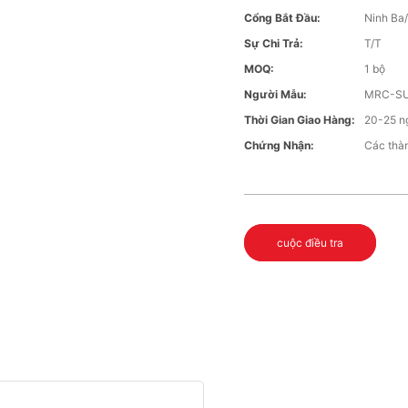
Cổng Bắt Đầu:
Ninh Ba
Sự Chi Trả:
T/T
MOQ:
1 bộ
Người Mẫu:
MRC-S
Thời Gian Giao Hàng:
20-25 n
Chứng Nhận:
Các thà
cuộc điều tra