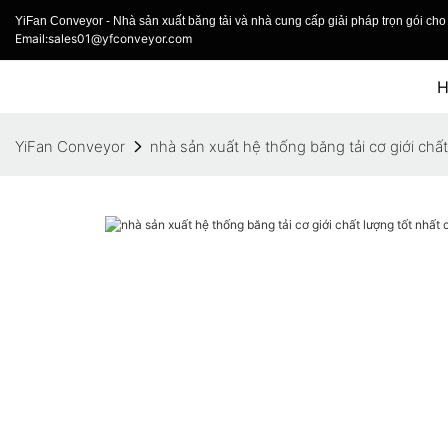
YiFan Conveyor - Nhà sản xuất băng tải và nhà cung cấp giải pháp trọn gói cho 
Email:sales01@yfconveyor.com
YiFan Conveyor
nhà sản xuất hệ thống băng tải cơ giới chấ