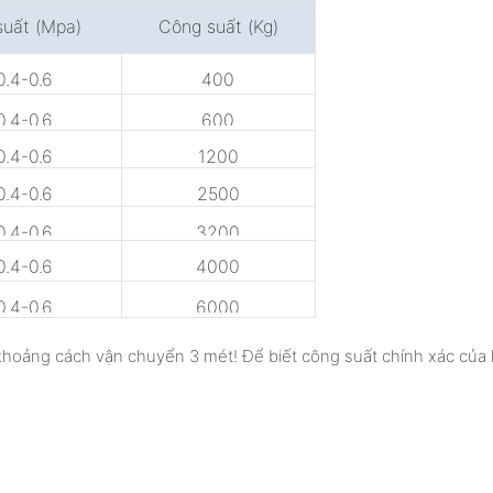
suất (Mpa)
Công suất (Kg)
0.4-0.6
400
0.4-0.6
600
0.4-0.6
1200
0.4-0.6
2500
0.4-0.6
3200
0.4-0.6
4000
0.4-0.6
6000
khoảng cách vận chuyển 3 mét! Để biết công suất chính xác của h