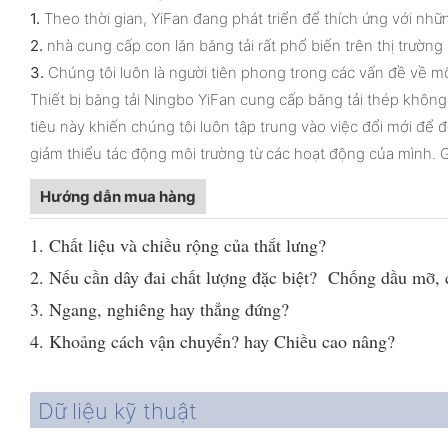
1.
Theo thời gian, YiFan đang phát triển để thích ứng với nhữn
2.
nhà cung cấp con lăn băng tải rất phổ biến trên thị trường
3.
Chúng tôi luôn là người tiên phong trong các vấn đề về m
Thiết bị băng tải Ningbo YiFan cung cấp băng tải thép không
tiêu này khiến chúng tôi luôn tập trung vào việc đổi mới để 
giảm thiểu tác động môi trường từ các hoạt động của mình. G
Hướng dẫn mua hàng
1. Chất liệu và chiều rộng của thắt lưng?
2. Nếu cần dây đai chất lượng đặc biệt? Chống dầu mỡ, c
3. Ngang, nghiêng hay thẳng đứng?
4. Khoảng cách vận chuyển? hay Chiều cao nâng?
Dữ liệu kỹ thuật