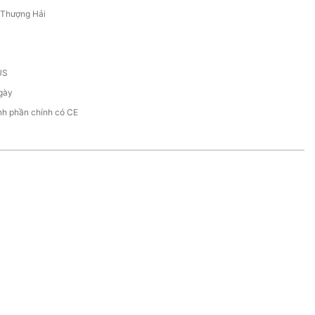
/Thượng Hải
US
gày
nh phần chính có CE