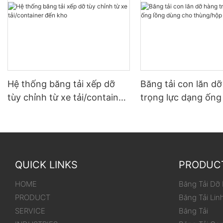
Hệ thống băng tải xếp dỡ
Băng tải con lăn d
tùy chỉnh từ xe tải/container
trọng lực dạng ống
đến kho
dùng cho thùng/hộ
QUICK LINKS
PRODUC
HOME
Băng Tải Dỡ
PRODUCT
Băng Tải Lin
SERVICE
Băng Tải