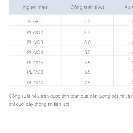
Người mẫu
Công suất (Kw)
Áp 
PL-VC1
1.5
PL-VC2
2.2
PL-VC3
3.0
PL-VC4
5.5
PL-VC5
5.5
PL-VC6
5.5
PL-VC7
7.5
Công suất nêu trên được tính toán dựa trên lượng bột mì và 
chỉ dưới đây thông tin liên lạc!