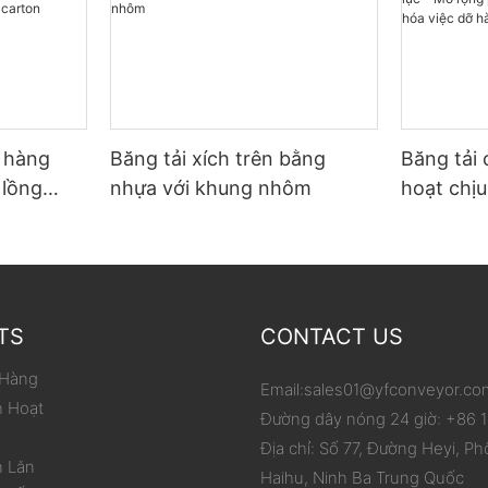
ỡ hàng
Băng tải xích trên bằng
Băng tải 
 lồng
nhựa với khung nhôm
hoạt chịu
p carton
phạm vi 
hóa việc
TS
CONTACT US
 Hàng
Email:
sales01@yfconveyor.co
h Hoạt
Đường dây nóng 24 giờ: +86
Địa chỉ: Số 77, Đường Heyi, Ph
n Lăn
Haihu, Ninh Ba Trung Quốc