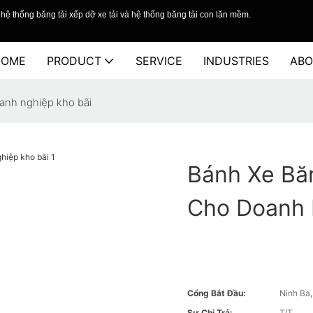
hệ thống băng tải xếp dỡ xe tải và hệ thống băng tải con lăn mềm.
HOME
PRODUCT
SERVICE
INDUSTRIES
ABO
oanh nghiệp kho bãi
Bánh Xe Băn
Cho Doanh 
Cổng Bắt Đầu:
Ninh Ba
Sự Chi Trả:
T/T