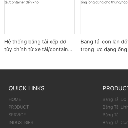
Hệ thống băng tải xếp dỡ
Băng tải con lăn d
tùy chỉnh từ xe tải/container
trọng lực dạng ống
đến kho
dùng cho thùng/hộ
QUICK LINKS
PRODUC
HOME
Băng Tải Dỡ
PRODUCT
Băng Tải Lin
SERVICE
Băng Tải
INDUSTRIES
Băng Tải Co