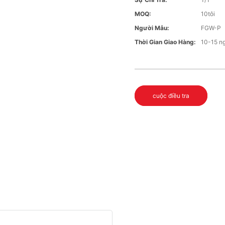
MOQ:
10tôi
Người Mẫu:
FGW-P
Thời Gian Giao Hàng:
10-15 n
cuộc điều tra