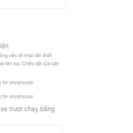
iện
ng việc tẻ nhạt cần thiết
i liên tục. Chiều dài của sản
e trượt chạy bằng