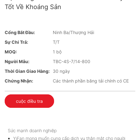
Tốt Về Khoáng Sản
Cổng Bắt Đầu:
Ninh Ba/Thượng Hải
Sự Chi Trả:
T/T
MOQ:
1 bộ
Người Mẫu:
TBC-4S-7/14-800
Thời Gian Giao Hàng:
30 ngày
Chứng Nhận:
Các thành phần băng tải chính có CE
cuộc điều tra
Sức mạnh doanh nghiệp
YiFan mong muốn cung cấp dịch vụ thân mật cho người