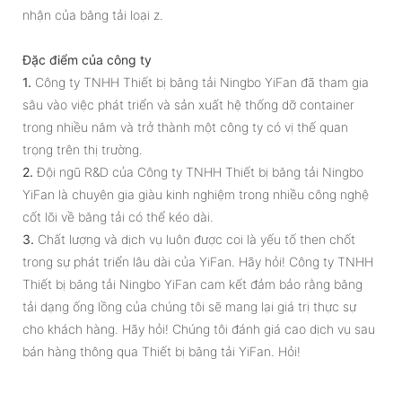
nhận của băng tải loại z.
Đặc điểm của công ty
1.
Công ty TNHH Thiết bị băng tải Ningbo YiFan đã tham gia
sâu vào việc phát triển và sản xuất hệ thống dỡ container
trong nhiều năm và trở thành một công ty có vị thế quan
trọng trên thị trường.
2.
Đội ngũ R&D của Công ty TNHH Thiết bị băng tải Ningbo
YiFan là chuyên gia giàu kinh nghiệm trong nhiều công nghệ
cốt lõi về băng tải có thể kéo dài.
3.
Chất lượng và dịch vụ luôn được coi là yếu tố then chốt
trong sự phát triển lâu dài của YiFan. Hãy hỏi! Công ty TNHH
Thiết bị băng tải Ningbo YiFan cam kết đảm bảo rằng băng
tải dạng ống lồng của chúng tôi sẽ mang lại giá trị thực sự
cho khách hàng. Hãy hỏi! Chúng tôi đánh giá cao dịch vụ sau
bán hàng thông qua Thiết bị băng tải YiFan. Hỏi!