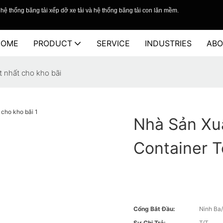
hệ thống băng tải xếp dỡ xe tải và hệ thống băng tải con lăn mềm.
HOME
PRODUCT
SERVICE
INDUSTRIES
ABO
t nhất cho kho bãi
Nhà Sản Xu
Container T
Cổng Bắt Đầu:
Ninh Ba
Sự Chi Trả:
T/T