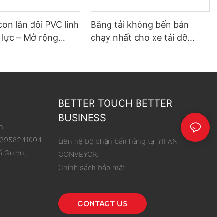
con lăn đôi PVC linh
Băng tải không bến bán
 lực – Mở rộng
chạy nhất cho xe tải dỡ
hoạt động, đơn giản
hàng
 dỡ hàng
BETTER TOUCH BETTER
BUSINESS
m
 13958241004
Liên hệ bộ phận bán hàng tại YIFAN
ố Gulou,
CONVEYOR.
Chính sách bảo mật
CONTACT US