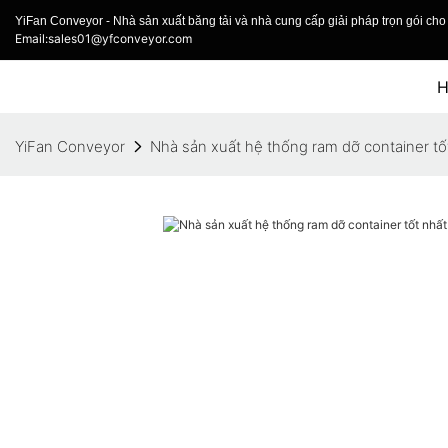
YiFan Conveyor - Nhà sản xuất băng tải và nhà cung cấp giải pháp trọn gói cho 
Email:sales01@yfconveyor.com
YiFan Conveyor
Nhà sản xuất hệ thống ram dỡ container tố