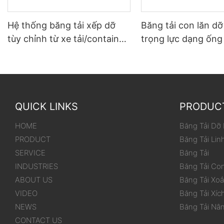
Hệ thống băng tải xếp dỡ
Băng tải con lăn d
tùy chỉnh từ xe tải/container
trọng lực dạng ống
đến kho
dùng cho thùng/hộ
QUICK LINKS
PRODUC
HOME
Băng Tải Dỡ
PRODUCT
Băng Tải Lin
SERVICE
Băng Tải
INDUSTRIES
Băng Tải Co
ABOUT US
Băng Tải Xo
VIDEO
Băng Tải Xíc
NEWS
Băng Tải Nâ
CONTACT US