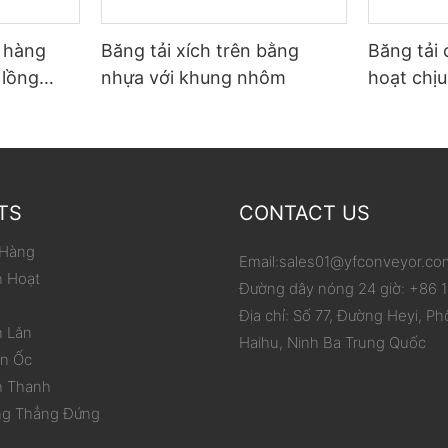
ỡ hàng
Băng tải xích trên bằng
Băng tải 
 lồng
nhựa với khung nhôm
hoạt chịu
p carton
phạm vi 
hóa việc
TS
CONTACT US
 Hàng
Email:
sales01@yfconveyor.co
h Hoạt
Đường dây nóng 24 giờ: +86
Địa chỉ: Số 77, Đường Heyi, Ph
n Lăn
Haihu, Ninh Ba Trung Quốc
ắn Ốc
h Thanh
ng Thẳng Đứng