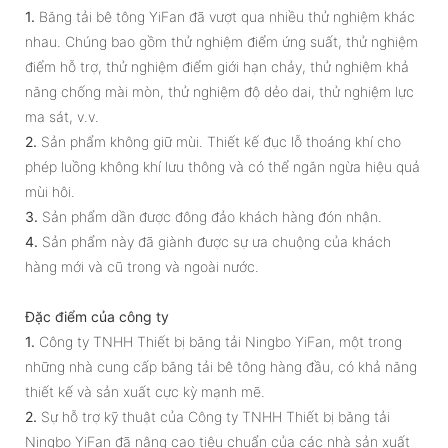
1.
Băng tải bê tông YiFan đã vượt qua nhiều thử nghiệm khác
nhau. Chúng bao gồm thử nghiệm điểm ứng suất, thử nghiệm
điểm hỗ trợ, thử nghiệm điểm giới hạn chảy, thử nghiệm khả
năng chống mài mòn, thử nghiệm độ dẻo dai, thử nghiệm lực
ma sát, v.v.
2.
Sản phẩm không giữ mùi. Thiết kế đục lỗ thoáng khí cho
phép luồng không khí lưu thông và có thể ngăn ngừa hiệu quả
mùi hôi.
3.
Sản phẩm dần được đông đảo khách hàng đón nhận.
4.
Sản phẩm này đã giành được sự ưa chuộng của khách
hàng mới và cũ trong và ngoài nước.
Đặc điểm của công ty
1.
Công ty TNHH Thiết bị băng tải Ningbo YiFan, một trong
những nhà cung cấp băng tải bê tông hàng đầu, có khả năng
thiết kế và sản xuất cực kỳ mạnh mẽ.
2.
Sự hỗ trợ kỹ thuật của Công ty TNHH Thiết bị băng tải
Ningbo YiFan đã nâng cao tiêu chuẩn của các nhà sản xuất