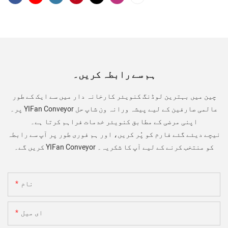
ہم سے رابطہ کریں۔
چین میں بہترین لوڈنگ کنویئر کارخانہ دار میں سے ایک کے طور
پر۔ YIFan Conveyor عالمی صارفین کے لیے پیشہ ورانہ ون شاپ حل
اپنی مرضی کے مطابق کنویئر خدمات فراہم کرتا ہے۔
نیچے دیئے گئے فارم کو پُر کریں، اور ہم فوری طور پر آپ سے رابطہ
کریں گے۔ YIFan Conveyor کو منتخب کرنے کے لیے آپ کا شکریہ۔
نام
ای میل