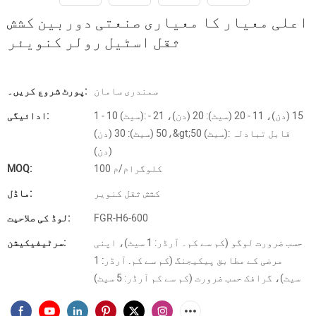
اعلی معیار کا معیاری صنعتی دوربین کشش
ثقل اسٹیل رولر کنویئر
سمندری سامان
پورٹ شروع کریں۔:
1 - 10 (سیٹ): 15 (دن)، 11 - 20 (سیٹ): 20 (دن)، 21 -
ادائیگی:
50 (سیٹ): 30 (دن)،&gt;50 (سیٹ): قابل تبادلہ
(دن)
100 کلوگرام/م
MOQ:
کشش ثقل کنویر
ماڈل:
FGR-H6-600
لوڈ کی صلاحیت:
حسب ضرورت لوگو (کم سے کم۔ آرڈر: 1 سیٹ)، اپنی
سرٹیفیکیشن:
مرضی کے مطابق پیکیجنگ (کم سے کم. آرڈر: 1
سیٹ)، گرافک حسب ضرورت (کم سے کم آرڈر: 5 سیٹ)