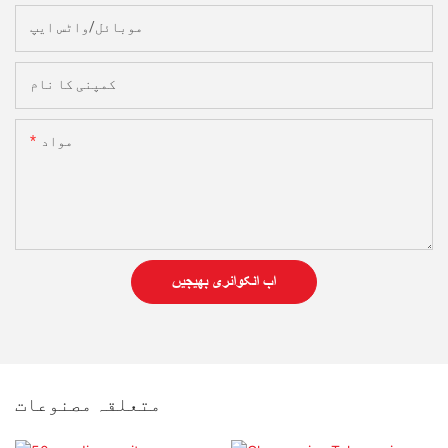
موبائل/واٹس ایپ
کمپنی کا نام
مواد
اب انکوائری بھیجیں
متعلقہ مصنوعات