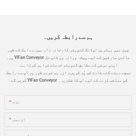
ہم سے رابطہ کریں۔
چین میں بہترین لوڈنگ کنویئر کارخانہ دار میں سے ایک کے طور
پر۔ YIFan Conveyor عالمی صارفین کے لیے پیشہ ورانہ ون شاپ حل
اپنی مرضی کے مطابق کنویئر خدمات فراہم کرتا ہے۔
نیچے دیئے گئے فارم کو پُر کریں، اور ہم فوری طور پر آپ سے رابطہ
کریں گے۔ YIFan Conveyor کو منتخب کرنے کے لیے آپ کا شکریہ۔
نام
ای میل