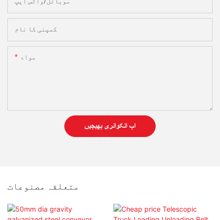
موبائل/واٹس ایپ
کمپنی کا نام
مواد
اب انکوائری بھیجیں
متعلقہ مصنوعات