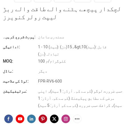
لچکدار پیچھے ہٹنے والے طاقت والے ربڑ
لیپت رولر کنویرز
سمندری سامان
پورٹ شروع کریں۔:
1 - 10 (سیٹ): 15(دن)،&gt;10(سیٹ): قابل
ادائیگی:
تبادلہ(دن)
100 کلوگرام/م
MOQ:
دیگر
ماڈل:
FPR-RV6-600
لوڈ کی صلاحیت:
حسب ضرورت لوگو (کم سے کم۔ آرڈر: 1 سیٹ)، اپنی
سرٹیفیکیشن:
مرضی کے مطابق پیکیجنگ (کم سے کم. آرڈر: 1
سیٹ)، گرافک حسب ضرورت (کم سے کم آرڈر: 5 سیٹ)