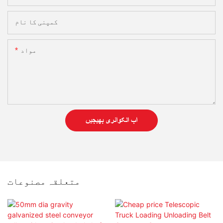
کمپنی کا نام
مواد
اب انکوائری بھیجیں
متعلقہ مصنوعات