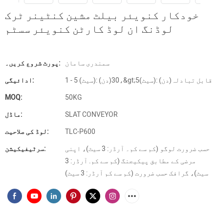
خودکار کنویئر بیلٹ مشین کنٹینر ٹرک
لوڈنگ ان لوڈ کارٹن کنویئر سسٹم
سمندری سامان
پورٹ شروع کریں۔:
1 - 5 (سیٹ): 30(دن)،&gt;5(سیٹ): قابل تبادلہ(دن)
ادائیگی:
MOQ:
50KG
SLAT CONVEYOR
ماڈل:
TLC-P600
لوڈ کی صلاحیت:
حسب ضرورت لوگو (کم سے کم۔ آرڈر: 3 سیٹ)، اپنی
سرٹیفیکیشن:
مرضی کے مطابق پیکیجنگ (کم سے کم. آرڈر: 3
سیٹ)، گرافک حسب ضرورت (کم سے کم آرڈر: 3 سیٹ)