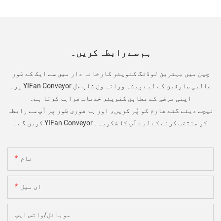
ہم سے رابطہ کریں۔
چین میں بہترین لوڈنگ کنویئر کارخانہ دار میں سے ایک کے طور
پر۔ YIFan Conveyor عالمی صارفین کے لیے پیشہ ورانہ ون شاپ حل
اپنی مرضی کے مطابق کنویئر خدمات فراہم کرتا ہے۔
نیچے دیئے گئے فارم کو پُر کریں، اور ہم فوری طور پر آپ سے رابطہ
کریں گے۔ YIFan Conveyor کو منتخب کرنے کے لیے آپ کا شکریہ۔
نام
ای میل
موبائل/واٹس ایپ