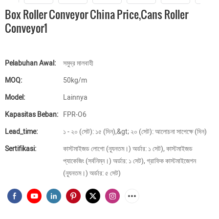
Box Roller Conveyor China Price,cans Roller
Conveyor1
Pelabuhan Awal:
সমুদ্র মালবাহী
MOQ:
50kg/m
Model:
Lainnya
Kapasitas Beban:
FPR-O6
Lead_time:
১ - ২০ (সেট): ১৫ (দিন),&gt; ২০ (সেট): আলোচনা সাপেক্ষে (দিন)
Sertifikasi:
কাস্টমাইজড লোগো (ন্যূনতম।) অর্ডার: ১ সেট), কাস্টমাইজড
প্যাকেজিং (সর্বনিম্ন।) অর্ডার: ১ সেট), গ্রাফিক কাস্টমাইজেশন
(ন্যূনতম।) অর্ডার: ৫ সেট)