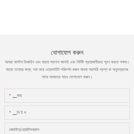
যোগাযোগ করুন
আমরা কাস্টম ডিজাইন এবং ধারনা স্বাগত জানাই এবং নির্দিষ্ট প্রয়োজনীয়তা পূরণ করতে সক্ষম।
আরো তথ্যের জন্য, দয়া করে ওয়েবসাইট পরিদর্শন করুন অথবা সরাসরি প্রশ্ন বা অনুসন্ধানের
সাথে আমাদের সাথে যোগাযোগ করুন।
▁নাম:
▁নি ই ল
মোবাইল/হোয়াটসঅ্যাপ