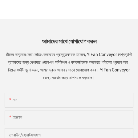
আমাদের সাথে যোগাযোগ করুন
চীনের অন্যতম সেরা লোডিং কনভেয়র প্রস্তুতকারক হিসেবে, YIFan Conveyor বিশ্বব্যাপী
গ্রাহকদের জন্য পেশাদার ওয়ান-শপ সলিউশন ও কাস্টমাইজড কনভেয়র পরিষেবা প্রদান করে।
নিচের ফর্মটি পূরণ করুন, আমরা দ্রুত আপনার সাথে যোগাযোগ করব। YIFan Conveyor
বেছে নেওয়ার জন্য আপনাকে ধন্যবাদ।
নাম
ইমেইল
মোবাইল/হোয়াটসঅ্যাপ