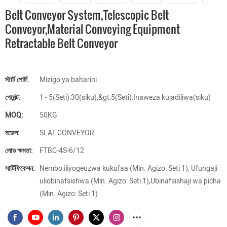
Belt Conveyor System,telescopic Belt
Conveyor,material Conveying Equipment
Retractable Belt Conveyor
স্টার্ট পোর্ট:
Mizigo ya baharini
পেমেন্ট:
1 - 5(Seti):30(siku),&gt;5(Seti):Inaweza kujadiliwa(siku)
MOQ:
50KG
মডেল:
SLAT CONVEYOR
লোড ক্ষমতা:
FTBC-4S-6/12
সার্টিফিকেশন:
Nembo iliyogeuzwa kukufaa (Min. Agizo: Seti 1), Ufungaji
uliobinafsishwa (Min. Agizo: Seti 1),Ubinafsishaji wa picha
(Min. Agizo: Seti 1)