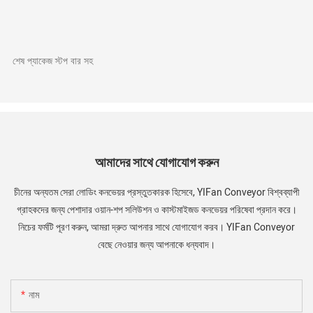
শেষ প্যাকেজ স্টপ বার সহ
আমাদের সাথে যোগাযোগ করুন
চীনের অন্যতম সেরা লোডিং কনভেয়র প্রস্তুতকারক হিসেবে, YIFan Conveyor বিশ্বব্যাপী
গ্রাহকদের জন্য পেশাদার ওয়ান-শপ সলিউশন ও কাস্টমাইজড কনভেয়র পরিষেবা প্রদান করে।
নিচের ফর্মটি পূরণ করুন, আমরা দ্রুত আপনার সাথে যোগাযোগ করব। YIFan Conveyor
বেছে নেওয়ার জন্য আপনাকে ধন্যবাদ।
নাম