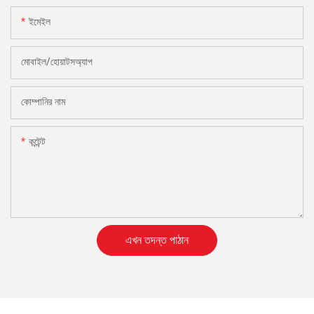
ইমেইল
মোবাইল/হোয়াটসঅ্যাপ
কোম্পানির নাম
কন্টেন্ট
এখন তদন্ত পাঠান