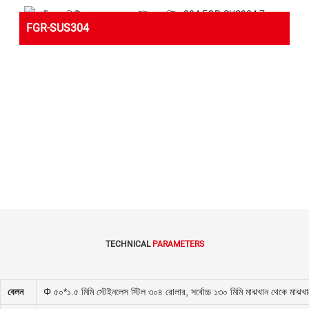
FGR-SUS304
FLEXIBLE GRAVITY STAINLESS STEEL ROLLER CONVEYOR
নমনীয় গ্র্যাভিটি স্টেইনলেস স্টিল 304 রোলার কনভেয়রটি বিশেষভাবে বিভিন্ন আকারের
বাক্স, কেস এবং কার্টন ইত্যাদির মতো ফ্ল্যাট বেস লোড বহন করার জন্য ডিজাইন করা
হয়েছে। আপনার যদি দীর্ঘতর সিস্টেমের প্রয়োজন হয় তবে এটি প্রসারিত করা যেতে
পারে, বাঁকানো যেতে পারে অথবা ব্যবহার না করার সময় আরও ভাল স্টোরেজের জন্য
কম্প্যাক্ট করা যেতে পারে। তদুপরি, দ্রুত, নিরাপদ, সহজ লোডিং এবং আনলোডিংয়ের
জন্য এই কনভেয়রটি ট্রাকে দ্রুত চালনা করা বা বের করা খুব সহজ।
TECHNICAL
PARAMETERS
বেলন
Φ ৫০*১.৫ মিমি স্টেইনলেস স্টিল ৩০৪ রোলার, সর্বোচ্চ ১৩০ মিমি মাঝখান থেকে মাঝখা