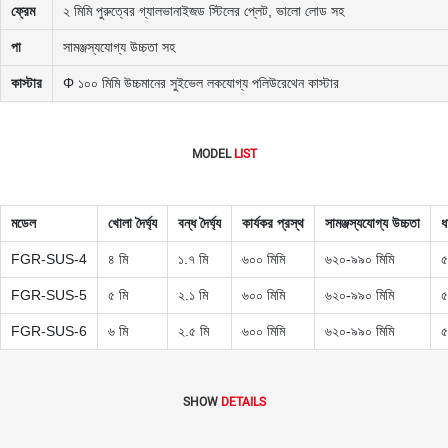
ফ্রেম
২ মিমি পুরুত্বের গ্যালভানাইজড স্টিলের প্লেট, ভালো লোড সহ
পা
সামঞ্জস্যযোগ্য উচ্চতা সহ
কাস্টার
Φ ১০০ মিমি উচ্চমানের সুইভেল লকযোগ্য পলিউরেথেন কাস্টার
MODEL
LIST
মডেল
খোলা দৈর্ঘ্য
বন্ধ দৈর্ঘ্য
কার্যকর প্রস্থ
সামঞ্জস্যযোগ্য উচ্চতা
ধ
FGR-SUS-4
৪ মি
১.৭ মি
৬০০ মিমি
৬২০-৯৯০ মিমি
৫
FGR-SUS-5
৫ মি
২.১ মি
৬০০ মিমি
৬২০-৯৯০ মিমি
৫
FGR-SUS-6
৬ মি
২.৫ মি
৬০০ মিমি
৬২০-৯৯০ মিমি
৫
SHOW
DETAILS