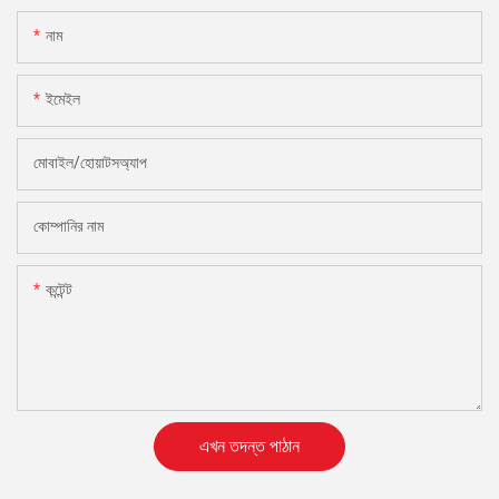
নাম
ইমেইল
মোবাইল/হোয়াটসঅ্যাপ
কোম্পানির নাম
কন্টেন্ট
এখন তদন্ত পাঠান