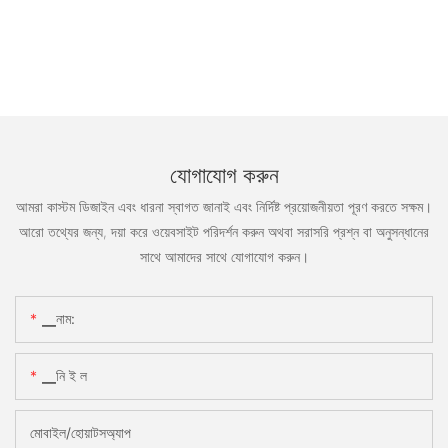
যোগাযোগ করুন
আমরা কাস্টম ডিজাইন এবং ধারনা স্বাগত জানাই এবং নির্দিষ্ট প্রয়োজনীয়তা পূরণ করতে সক্ষম।
আরো তথ্যের জন্য, দয়া করে ওয়েবসাইট পরিদর্শন করুন অথবা সরাসরি প্রশ্ন বা অনুসন্ধানের
সাথে আমাদের সাথে যোগাযোগ করুন।
▁নাম:
▁নি ই ল
মোবাইল/হোয়াটসঅ্যাপ