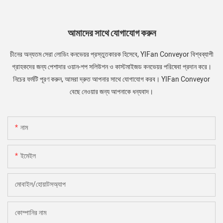
আমাদের সাথে যোগাযোগ করুন
চীনের অন্যতম সেরা লোডিং কনভেয়র প্রস্তুতকারক হিসেবে, YIFan Conveyor বিশ্বব্যাপী
গ্রাহকদের জন্য পেশাদার ওয়ান-শপ সলিউশন ও কাস্টমাইজড কনভেয়র পরিষেবা প্রদান করে।
নিচের ফর্মটি পূরণ করুন, আমরা দ্রুত আপনার সাথে যোগাযোগ করব। YIFan Conveyor
বেছে নেওয়ার জন্য আপনাকে ধন্যবাদ।
নাম
ইমেইল
মোবাইল/হোয়াটসঅ্যাপ
কোম্পানির নাম