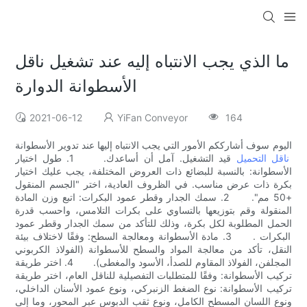
ما الذي يجب الانتباه إليه عند تشغيل ناقل
الأسطوانة الدوارة
2021-06-12
YiFan Conveyor
164
اليوم سوف أشارككم الأمور التي يجب الانتباه إليها عند تدوير الأسطوانة
ناقل التحميل
قيد التشغيل. آمل أن أساعدك. 1. طول اختيار
الأسطوانة: بالنسبة للبضائع ذات العروض المختلفة، يجب عليك اختيار
بكرة ذات عرض مناسب. في الظروف العادية، اختر "الجسم المنقول
+50 مم". 2. سمك الجدار وقطر عمود البكرات: اتبع وزن المادة
المنقولة وقم بتوزيعها بالتساوي على بكرات التلامس، واحسب قدرة
الحمل المطلوبة لكل بكرة، وذلك للتأكد من سمك الجدار وقطر عمود
البكرات . 3. مادة الأسطوانة ومعالجة السطح: وفقًا لاختلاف بيئة
النقل، تأكد من معالجة المواد والسطح للأسطوانة (الفولاذ الكربوني
المجلفن، الفولاذ المقاوم للصدأ، الأسود والمغطى). 4. اختر طريقة
تركيب الأسطوانة: وفقًا للمتطلبات التفصيلية للناقل العام، اختر طريقة
تركيب الأسطوانة: نوع الضغط الزنبركي، ونوع عمود الأسنان الداخلي،
ونوع اللسان المسطح الكامل، ونوع ثقب الدبوس عبر المحور، وما إلى