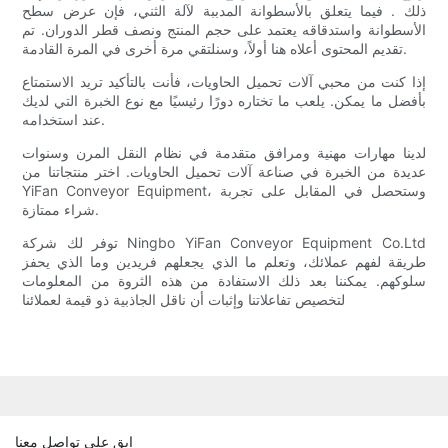
ذلك . فيما يتعلق بالأسطوانة المدببة لآلة الثني، فإن عرض سطح
الأسطوانة واستدقاقه يعتمد على حجم المنتج ونصف قطر الدوران. تم
تقديم المحتوى أعلاه هنا أولاً، وسنلتقي مرة أخرى في المرة القادمة.
إذا كنت من محبي آلات تحميل الحاويات، فأنت بالتأكيد تريد الاستمتاع
بأفضل ما يمكن. يلعب ما تختاره دورًا رئيسيًا مع نوع الخبرة التي لديك
عند استخدامه.
لدينا مهارات مهنية ومرافق متقدمة في نظام النقل المرن وسنوات
عديدة من الخبرة في صناعة آلات تحميل الحاويات. اختر منتجاتنا من
YiFan Conveyor Equipment، وستحصل في المقابل على تجربة
شراء ممتازة.
توفر لك شركة Ningbo YiFan Conveyor Equipment Co.Ltd
طريقة لفهم عملائك، وتعلم ما الذي يجعلهم فريدين وما الذي يحفز
سلوكهم. يمكننا بعد ذلك الاستفادة من هذه الثروة من المعلومات
لتخصيص تفاعلاتنا وإثبات أن ناقل الجاذبية ذو قيمة لعملائنا
ابق على تواصل معنا