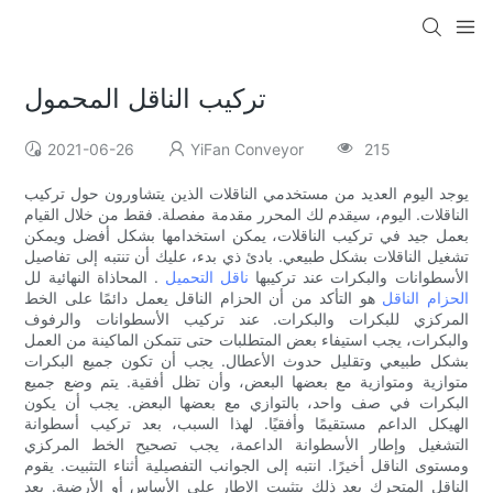
تركيب الناقل المحمول
2021-06-26
YiFan Conveyor
215
يوجد اليوم العديد من مستخدمي الناقلات الذين يتشاورون حول تركيب
الناقلات. اليوم، سيقدم لك المحرر مقدمة مفصلة. فقط من خلال القيام
بعمل جيد في تركيب الناقلات، يمكن استخدامها بشكل أفضل ويمكن
تشغيل الناقلات بشكل طبيعي. بادئ ذي بدء، عليك أن تنتبه إلى تفاصيل
الأسطوانات والبكرات عند تركيبها
ناقل التحميل
. المحاذاة النهائية لل
الحزام الناقل
هو التأكد من أن الحزام الناقل يعمل دائمًا على الخط
المركزي للبكرات والبكرات. عند تركيب الأسطوانات والرفوف
والبكرات، يجب استيفاء بعض المتطلبات حتى تتمكن الماكينة من العمل
بشكل طبيعي وتقليل حدوث الأعطال. يجب أن تكون جميع البكرات
متوازية ومتوازية مع بعضها البعض، وأن تظل أفقية. يتم وضع جميع
البكرات في صف واحد، بالتوازي مع بعضها البعض. يجب أن يكون
الهيكل الداعم مستقيمًا وأفقيًا. لهذا السبب، بعد تركيب أسطوانة
التشغيل وإطار الأسطوانة الداعمة، يجب تصحيح الخط المركزي
ومستوى الناقل أخيرًا. انتبه إلى الجوانب التفصيلية أثناء التثبيت. يقوم
الناقل المتحرك بعد ذلك بتثبيت الإطار على الأساس أو الأرضية. بعد