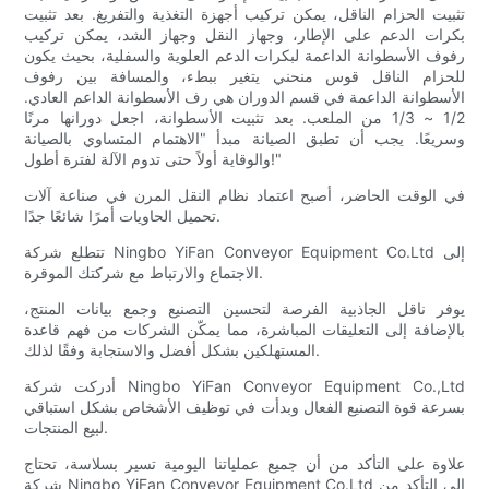
تثبيت الحزام الناقل، يمكن تركيب أجهزة التغذية والتفريغ. بعد تثبيت
بكرات الدعم على الإطار، وجهاز النقل وجهاز الشد، يمكن تركيب
رفوف الأسطوانة الداعمة لبكرات الدعم العلوية والسفلية، بحيث يكون
للحزام الناقل قوس منحني يتغير ببطء، والمسافة بين رفوف
الأسطوانة الداعمة في قسم الدوران هي رف الأسطوانة الداعم العادي.
1/2 ~ 1/3 من الملعب. بعد تثبيت الأسطوانة، اجعل دورانها مرنًا
وسريعًا. يجب أن تطبق الصيانة مبدأ "الاهتمام المتساوي بالصيانة
والوقاية أولاً حتى تدوم الآلة لفترة أطول!"
في الوقت الحاضر، أصبح اعتماد نظام النقل المرن في صناعة آلات
تحميل الحاويات أمرًا شائعًا جدًا.
تتطلع شركة Ningbo YiFan Conveyor Equipment Co.Ltd إلى
الاجتماع والارتباط مع شركتك الموقرة.
يوفر ناقل الجاذبية الفرصة لتحسين التصنيع وجمع بيانات المنتج،
بالإضافة إلى التعليقات المباشرة، مما يمكّن الشركات من فهم قاعدة
المستهلكين بشكل أفضل والاستجابة وفقًا لذلك.
أدركت شركة Ningbo YiFan Conveyor Equipment Co.,Ltd
بسرعة قوة التصنيع الفعال وبدأت في توظيف الأشخاص بشكل استباقي
لبيع المنتجات.
علاوة على التأكد من أن جميع عملياتنا اليومية تسير بسلاسة، تحتاج
شركة Ningbo YiFan Conveyor Equipment Co.Ltd إلى التأكد من