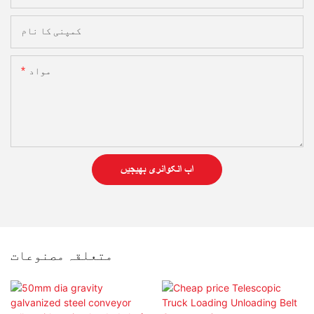
کمپنی کا نام
مواد
اب انکوائری بھیجیں
متعلقہ مصنوعات