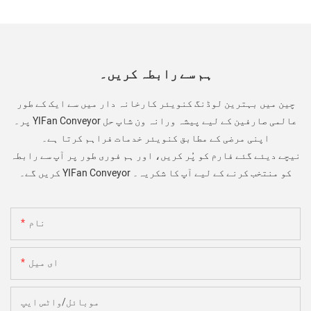
ہم سے رابطہ کریں۔
چین میں بہترین لوڈنگ کنویئر کارخانہ دار میں سے ایک کے طور
پر۔ YIFan Conveyor عالمی صارفین کے لیے پیشہ ورانہ ون شاپ حل
اپنی مرضی کے مطابق کنویئر خدمات فراہم کرتا ہے۔
نیچے دیئے گئے فارم کو پُر کریں، اور ہم فوری طور پر آپ سے رابطہ
کریں گے۔ YIFan Conveyor کو منتخب کرنے کے لیے آپ کا شکریہ۔
نام
ای میل
موبائل/واٹس ایپ