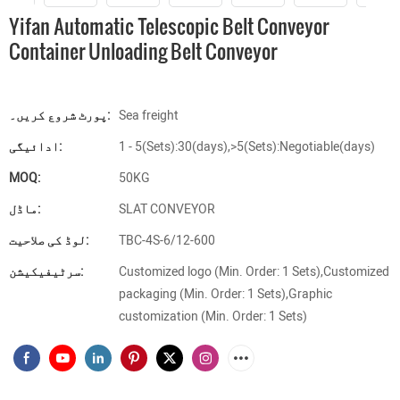
Yifan Automatic Telescopic Belt Conveyor
Container Unloading Belt Conveyor
Sea freight
پورٹ شروع کریں۔:
1 - 5(Sets):30(days),>5(Sets):Negotiable(days)
ادائیگی:
MOQ:
50KG
SLAT CONVEYOR
ماڈل:
TBC-4S-6/12-600
لوڈ کی صلاحیت:
Customized logo (Min. Order: 1 Sets),Customized
سرٹیفیکیشن:
packaging (Min. Order: 1 Sets),Graphic
customization (Min. Order: 1 Sets)