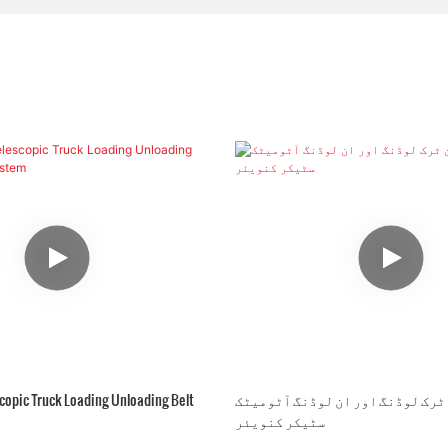
ٹرک لوڈنگ اور ان لوڈنگ آٹومیٹک
copic Truck Loading Unloading Belt
سٹیکر کنویئر