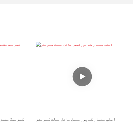
اعلی معیار کے پورٹیبل مائل بیلٹ کنویئر
کیرینگ مشین 