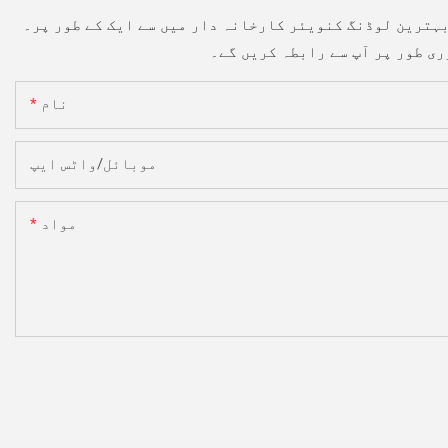
نام
موبائل/واٹس ایپ
مواد