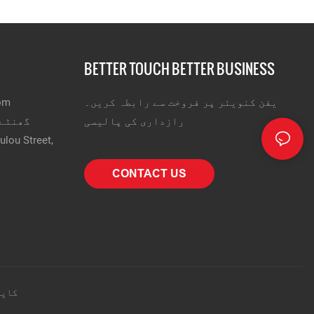
BETTER TOUCH BETTER BUSINESS
یفن کنویئر پر فروخت سے رابطہ کریں۔
om
رازداری کی پالیسی
24 گھنٹے ہاٹ
CONTACT US
کاپی رائٹ © 2025