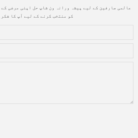
چین میں بہترین لوڈنگ کنویئر کارخانہ دار میں سے ایک کے طور پر۔ YIFan Conveyor عالمی صارفین کے لیے پیش
نیچے دیئے گئے فارم کو پُر کریں، اور ہم فوری طور پر آپ سے رابطہ کریں گے۔ YIFan Conveyor کو منتخب کرنے کے لیے آپ