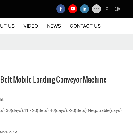
UT US
VIDEO
NEWS
CONTACT US
Belt Mobile Loading Conveyor Machine
ht
ts):30(days),11 - 20(Sets):40(days),>20(Sets):Negotiable(days)
ONVEYOR