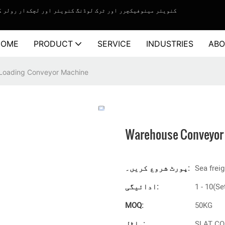
YiFan Conveyor - کنویئر مینوفیکچرر اور ٹرک لوڈنگ کنویئر اور لچکدار
HOME
PRODUCT
SERVICE
INDUSTRIES
ABO
 Loading Conveyor Machine
Warehouse Conveyor 
Sea freig
پورٹ شروع کریں۔:
1 - 10(Se
ادائیگی:
MOQ:
50KG
SLAT C
ماڈل: