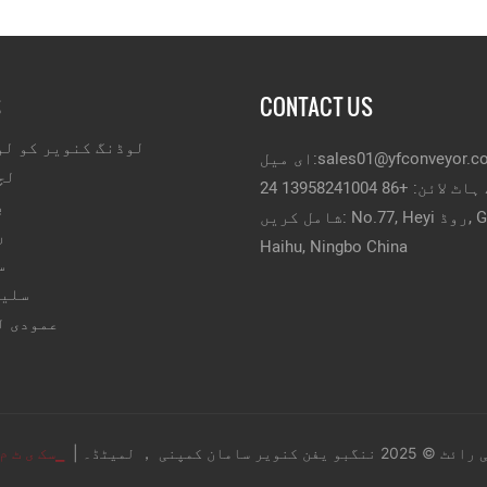
S
CONTACT US
لوڈنگ کنویر کو لو
sales01@yfconveyor.c
ای میل:
لچ
 لائن: +86 13958241004
ب
شامل کریں: No.77, Heyi روڈ, Gulou Street,
ر
Haihu, Ningbo China
س
سلیٹ
عمودی ل
 ننگبو یفن کنویر سامان کمپنی ， لمیٹڈ۔ |
▁سک ی ٹ م 