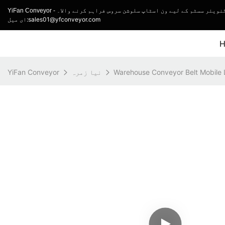
 رولر کنویئر سسٹم کے لیے ون اسٹاپ سلوشن سروس فراہم کرنے والا۔
ای میل:sales01@yfconveyor.com
Warehouse Conveyor Belt Mobile
نیا زمرہ
YiFan Conveyor