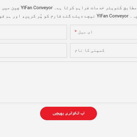
ہ ورانہ ون شاپ حل اپنی مرضی کے مطابق کنویئر خدمات فراہم کرتا ہے۔
 کا شکریہ۔
ای میل
کمپنی کا نام
اب انکوائری بھیجیں