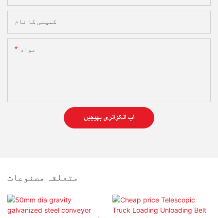
کمپنی کا نام
مواد
اب انکوائری بھیجیں
متعلقہ مصنوعات