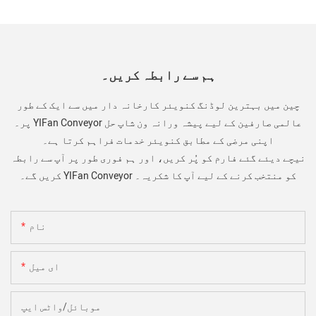
ہم سے رابطہ کریں۔
چین میں بہترین لوڈنگ کنویئر کارخانہ دار میں سے ایک کے طور
پر۔ YIFan Conveyor عالمی صارفین کے لیے پیشہ ورانہ ون شاپ حل
اپنی مرضی کے مطابق کنویئر خدمات فراہم کرتا ہے۔
نیچے دیئے گئے فارم کو پُر کریں، اور ہم فوری طور پر آپ سے رابطہ
کریں گے۔ YIFan Conveyor کو منتخب کرنے کے لیے آپ کا شکریہ۔
نام
ای میل
موبائل/واٹس ایپ