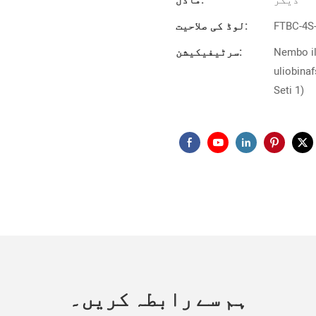
FTBC-4S-
لوڈ کی صلاحیت:
Nembo il
سرٹیفیکیشن:
uliobinaf
Seti 1)
ہم سے رابطہ کریں۔