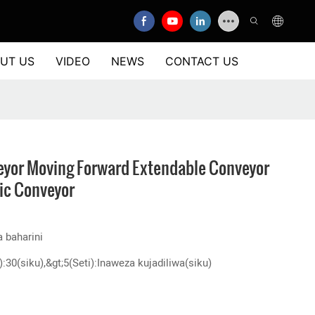
UT US
VIDEO
NEWS
CONTACT US
eyor Moving Forward Extendable Conveyor
pic Conveyor
a baharini
i):30(siku),&gt;5(Seti):Inaweza kujadiliwa(siku)