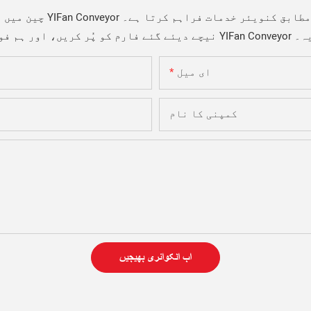
ہ ورانہ ون شاپ حل اپنی مرضی کے مطابق کنویئر خدمات فراہم کرتا ہے۔
 کا شکریہ۔
ای میل
کمپنی کا نام
اب انکوائری بھیجیں