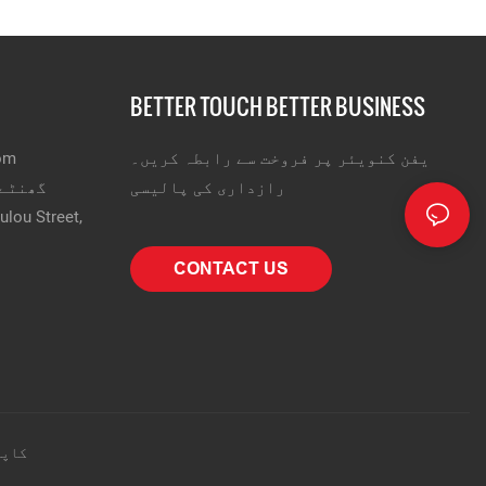
BETTER TOUCH BETTER BUSINESS
یفن کنویئر پر فروخت سے رابطہ کریں۔
om
رازداری کی پالیسی
24 گھنٹے ہاٹ
CONTACT US
کاپی رائٹ © 2025