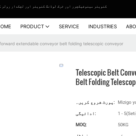
YiFan Conveyor - کنویئر مینوفیکچرر اور ٹرک لوڈنگ کنویئر اور لچکدار
HOME
PRODUCT
SERVICE
INDUSTRIES
ABO
forward extendable conveyor belt folding telescopic conveyor
Telescopic Belt Conv
Belt Folding Telesco
Mizigo y
پورٹ شروع کریں۔:
1 - 5(Set
ادائیگی:
MOQ:
50KG
دیگر
ماڈل: