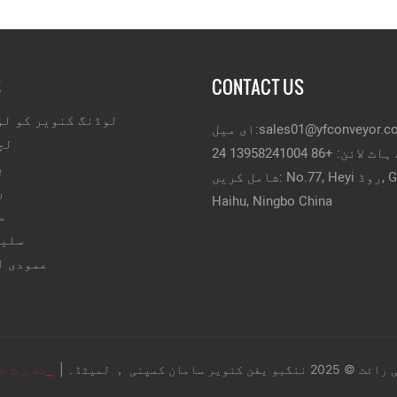
S
CONTACT US
لوڈنگ کنویر کو لو
sales01@yfconveyor.c
ای میل:
لچ
 لائن: +86 13958241004
ب
شامل کریں: No.77, Heyi روڈ, Gulou Street,
ر
Haihu, Ningbo China
س
سلیٹ
عمودی ل
 ننگبو یفن کنویر سامان کمپنی ， لمیٹڈ۔ |
▁سک ی ٹ م 