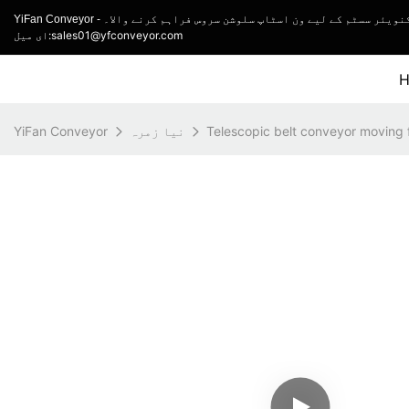
 رولر کنویئر سسٹم کے لیے ون اسٹاپ سلوشن سروس فراہم کرنے والا۔
ای میل:sales01@yfconveyor.com
Telescopic belt conveyor moving 
نیا زمرہ
YiFan Conveyor