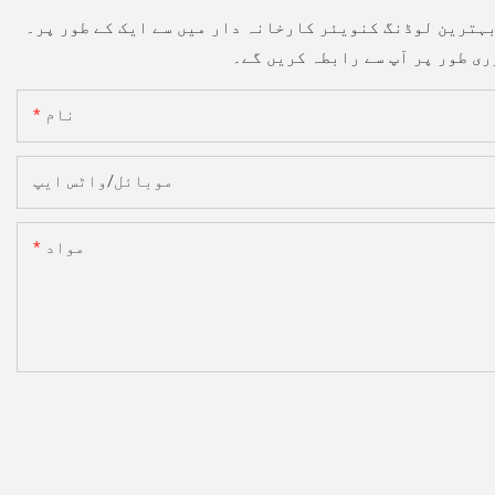
نام
موبائل/واٹس ایپ
مواد