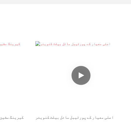
اعلی معیار کے پورٹیبل مائل بیلٹ کنویئر
کیرینگ مشین 