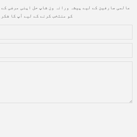
چین میں بہترین لوڈنگ کنویئر کارخانہ دار میں سے ایک کے طور پر۔ YIFan Conveyor عالمی صارفین کے لیے پیش
نیچے دیئے گئے فارم کو پُر کریں، اور ہم فوری طور پر آپ سے رابطہ کریں گے۔ YIFan Conveyor کو منتخب کرنے کے لیے آپ