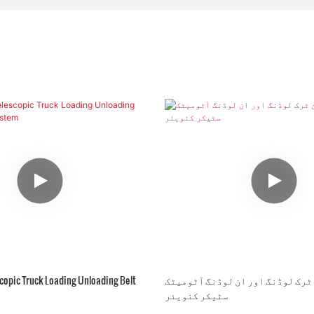
ٹرک لوڈنگ اور ان لوڈنگ آٹومیٹک
copic Truck Loading Unloading Belt
سٹیکر کنویئر