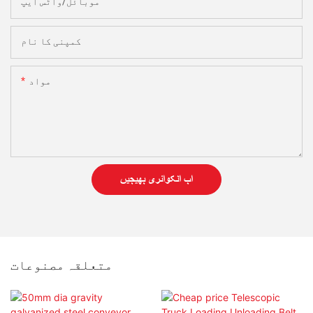
موبائل/واٹس ایپ
کمپنی کا نام
مواد
اب انکوائری بھیجیں
متعلقہ مصنوعات