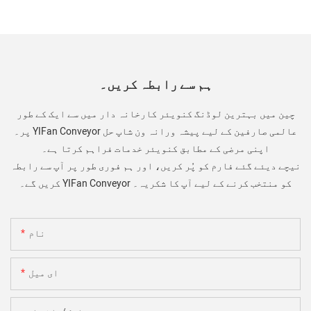
ہم سے رابطہ کریں۔
چین میں بہترین لوڈنگ کنویئر کارخانہ دار میں سے ایک کے طور
پر۔ YIFan Conveyor عالمی صارفین کے لیے پیشہ ورانہ ون شاپ حل
اپنی مرضی کے مطابق کنویئر خدمات فراہم کرتا ہے۔
نیچے دیئے گئے فارم کو پُر کریں، اور ہم فوری طور پر آپ سے رابطہ
کریں گے۔ YIFan Conveyor کو منتخب کرنے کے لیے آپ کا شکریہ۔
نام
ای میل