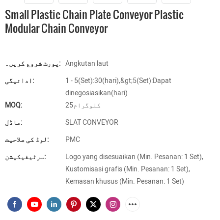
Small Plastic Chain Plate Conveyor Plastic
Modular Chain Conveyor
Angkutan laut
پورٹ شروع کریں۔:
1 - 5(Set):30(hari),&gt;5(Set):Dapat
ادائیگی:
dinegosiasikan(hari)
کلوگرام25
MOQ:
SLAT CONVEYOR
ماڈل:
PMC
لوڈ کی صلاحیت:
Logo yang disesuaikan (Min. Pesanan: 1 Set),
سرٹیفیکیشن:
Kustomisasi grafis (Min. Pesanan: 1 Set),
Kemasan khusus (Min. Pesanan: 1 Set)