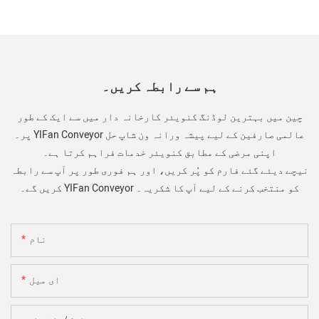
ہم سے رابطہ کریں۔
چین میں بہترین لوڈنگ کنویئر کارخانہ دار میں سے ایک کے طور
پر۔ YIFan Conveyor عالمی صارفین کے لیے پیشہ ورانہ ون شاپ حل
اپنی مرضی کے مطابق کنویئر خدمات فراہم کرتا ہے۔
نیچے دیئے گئے فارم کو پُر کریں، اور ہم فوری طور پر آپ سے رابطہ
کریں گے۔ YIFan Conveyor کو منتخب کرنے کے لیے آپ کا شکریہ۔
نام
ای میل