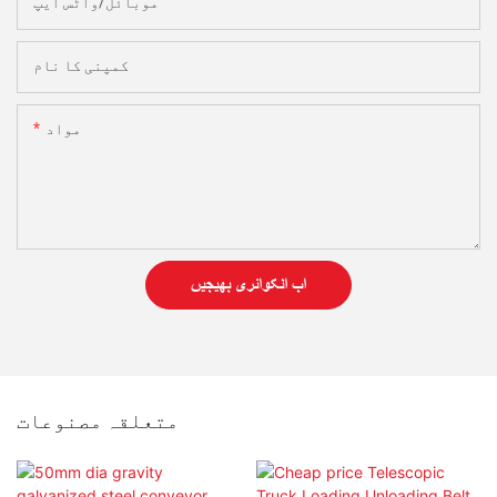
موبائل/واٹس ایپ
کمپنی کا نام
مواد
اب انکوائری بھیجیں
متعلقہ مصنوعات