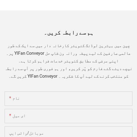
ہم سے رابطہ کریں۔
چین میں بہترین لوڈنگ کنویئر کارخانہ دار میں سے ایک کے طور
پر۔ YIFan Conveyor عالمی صارفین کے لیے پیشہ ورانہ ون شاپ حل
اپنی مرضی کے مطابق کنویئر خدمات فراہم کرتا ہے۔
نیچے دیئے گئے فارم کو پُر کریں، اور ہم فوری طور پر آپ سے رابطہ
کریں گے۔ YIFan Conveyor کو منتخب کرنے کے لیے آپ کا شکریہ۔
نام
ای میل
موبائل/واٹس ایپ