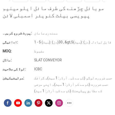
موبائل چڑھنے کی طرف مائل ایلومینیم
پیویسی بیلٹ کنویئر اسمبلی لائن
سمندری سامان
پورٹ شروع کریں۔:
1 - 5 (سیٹ): 30(دن)،&gt;5(سیٹ): قابل تبادلہ(دن)
ادائیگی:
مضبوط
MOQ:
SLAT CONVEYOR
ماڈل:
ICBC
لوڈ کی صلاحیت:
حسب ضرورت لوگو (کم سے کم۔ آرڈر: 1 سیٹ)، گرافک
سرٹیفیکیشن:
حسب ضرورت (کم سے کم آرڈر: 1 سیٹ)، اپنی مرضی
کے مطابق پیکیجنگ (کم سے کم. آرڈر: 1 سیٹ)