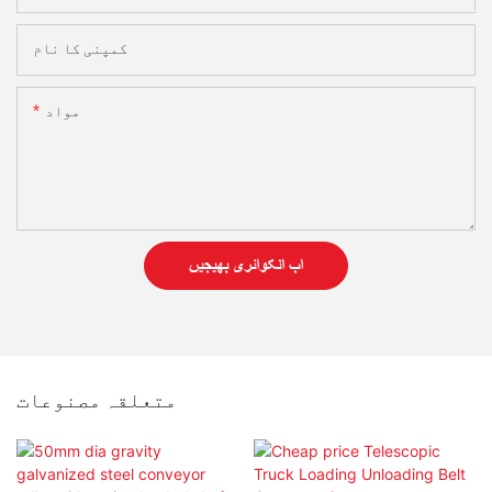
کمپنی کا نام
مواد
اب انکوائری بھیجیں
متعلقہ مصنوعات