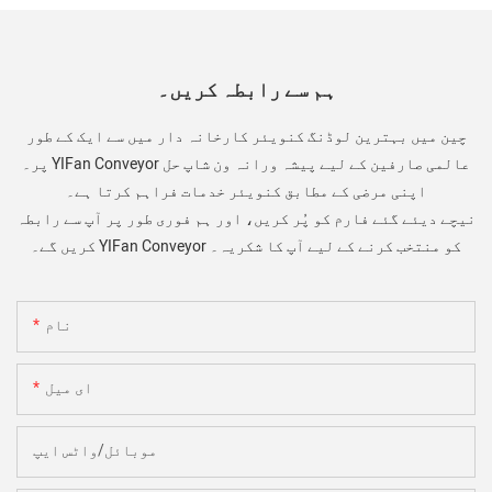
ہم سے رابطہ کریں۔
چین میں بہترین لوڈنگ کنویئر کارخانہ دار میں سے ایک کے طور
پر۔ YIFan Conveyor عالمی صارفین کے لیے پیشہ ورانہ ون شاپ حل
اپنی مرضی کے مطابق کنویئر خدمات فراہم کرتا ہے۔
نیچے دیئے گئے فارم کو پُر کریں، اور ہم فوری طور پر آپ سے رابطہ
کریں گے۔ YIFan Conveyor کو منتخب کرنے کے لیے آپ کا شکریہ۔
نام
ای میل
موبائل/واٹس ایپ