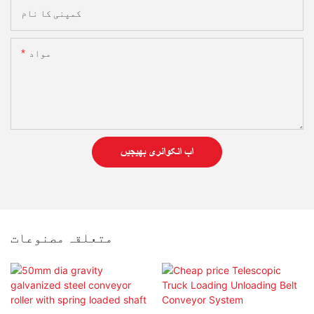
کمپنی کا نام
مواد
اب انکوائری بھیجیں
متعلقہ مصنوعات