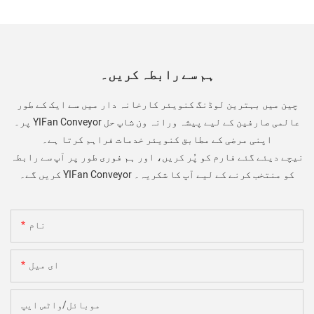
ہم سے رابطہ کریں۔
چین میں بہترین لوڈنگ کنویئر کارخانہ دار میں سے ایک کے طور
پر۔ YIFan Conveyor عالمی صارفین کے لیے پیشہ ورانہ ون شاپ حل
اپنی مرضی کے مطابق کنویئر خدمات فراہم کرتا ہے۔
نیچے دیئے گئے فارم کو پُر کریں، اور ہم فوری طور پر آپ سے رابطہ
کریں گے۔ YIFan Conveyor کو منتخب کرنے کے لیے آپ کا شکریہ۔
نام
ای میل
موبائل/واٹس ایپ