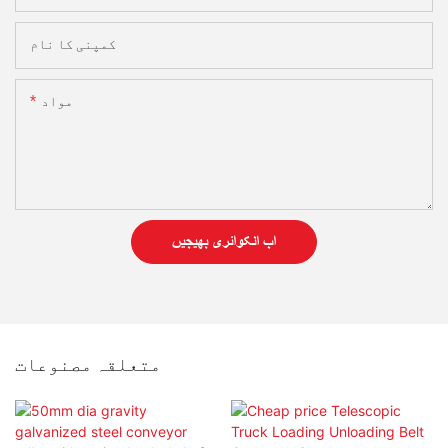
کمپنی کا نام
مواد
اب انکوائری بھیجیں
متعلقہ مصنوعات