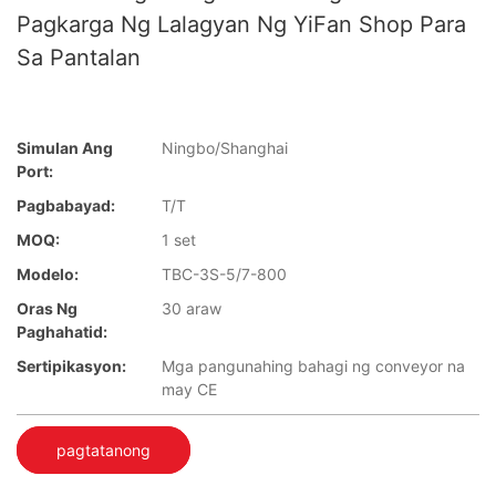
Pagkarga Ng Lalagyan Ng YiFan Shop Para
Sa Pantalan
Simulan Ang
Ningbo/Shanghai
Port:
Pagbabayad:
T/T
MOQ:
1 set
Modelo:
TBC-3S-5/7-800
Oras Ng
30 araw
Paghahatid:
Sertipikasyon:
Mga pangunahing bahagi ng conveyor na
may CE
pagtatanong