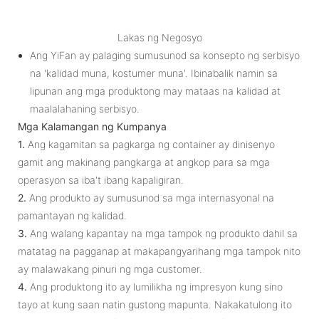
Lakas ng Negosyo
Ang YiFan ay palaging sumusunod sa konsepto ng serbisyo
na 'kalidad muna, kostumer muna'. Ibinabalik namin sa
lipunan ang mga produktong may mataas na kalidad at
maalalahaning serbisyo.
Mga Kalamangan ng Kumpanya
1.
Ang kagamitan sa pagkarga ng container ay dinisenyo
gamit ang makinang pangkarga at angkop para sa mga
operasyon sa iba't ibang kapaligiran.
2.
Ang produkto ay sumusunod sa mga internasyonal na
pamantayan ng kalidad.
3.
Ang walang kapantay na mga tampok ng produkto dahil sa
matatag na pagganap at makapangyarihang mga tampok nito
ay malawakang pinuri ng mga customer.
4.
Ang produktong ito ay lumilikha ng impresyon kung sino
tayo at kung saan natin gustong mapunta. Nakakatulong ito