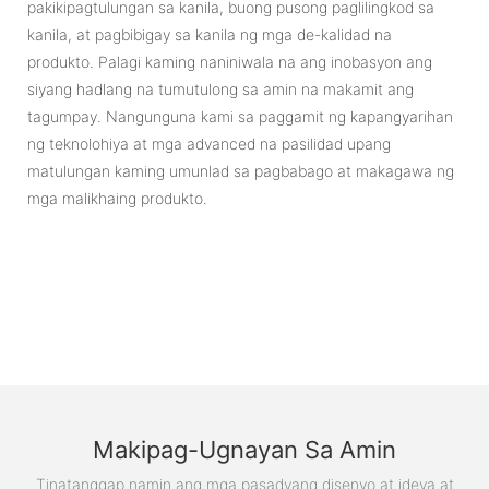
pakikipagtulungan sa kanila, buong pusong paglilingkod sa
kanila, at pagbibigay sa kanila ng mga de-kalidad na
produkto. Palagi kaming naniniwala na ang inobasyon ang
siyang hadlang na tumutulong sa amin na makamit ang
tagumpay. Nangunguna kami sa paggamit ng kapangyarihan
ng teknolohiya at mga advanced na pasilidad upang
matulungan kaming umunlad sa pagbabago at makagawa ng
mga malikhaing produkto.
Makipag-Ugnayan Sa Amin
Tinatanggap namin ang mga pasadyang disenyo at ideya at