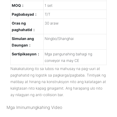
MOQ：
1 set
Pagbabayad：
T/T
Oras ng
30 araw
paghahatid：
Simulan ang
Ningbo/Shanghai
Daungan：
Sertipikasyon：
Mga pangunahing bahagi ng
conveyor na may CE
Nakakatulong ito sa lubos na mahusay na pag-uuri at
paghahatid ng logistik sa pagkarga/pagbaba. Tinitiyak ng
matibay at hinang na konstruksyon nito ang katatagan at
kaligtasan nito kapag ginagamit. Ang harapang ulo nito
ay nilagyan ng anti-collision bar.
Mga Iminumungkahing Video