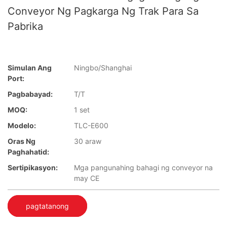
Conveyor Ng Pagkarga Ng Trak Para Sa
Pabrika
Simulan Ang
Ningbo/Shanghai
Port:
Pagbabayad:
T/T
MOQ:
1 set
Modelo:
TLC-E600
Oras Ng
30 araw
Paghahatid:
Sertipikasyon:
Mga pangunahing bahagi ng conveyor na
may CE
pagtatanong