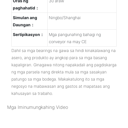
Oras ng
30 araw
paghahatid：
Simulan ang
Ningbo/Shanghai
Daungan：
Sertipikasyon：
Mga pangunahing bahagi ng
conveyor na may CE
Dahil sa mga bearings na gawa sa hindi kinakalawang na
asero, ang produkto ay angkop para sa mga basang
kapaligiran. Ginagawa nitong napakadali ang pagdiskarga
ng mga parsela nang direkta mula sa mga sasakyan
patungo sa mga bodega. Makakatulong ito sa mga
negosyo na mabawasan ang gastos at mapataas ang
kahusayan sa trabaho.
Mga Iminumungkahing Video