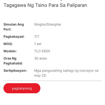
Tagagawa Ng Tsino Para Sa Paliparan
Simulan Ang
Ningbo/Shanghai
Port:
Pagbabayad:
T/T
MOQ:
1 set
Modelo:
TLC-E600
Oras Ng
30 araw
Paghahatid:
Sertipikasyon:
Mga pangunahing bahagi ng conveyor na
may CE
pagtatanong