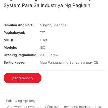
System Para Sa Industriya Ng Pagkain
Simulan Ang Port:
Ningbo/Shanghai
Pagbabayad:
T/T
MOQ:
1 set
Modelo:
IBC
Oras Ng Paghahatid:
20-30 araw
Sertipikasyon:
Mga Pangunahing Bahagi na may CE
pagtatanong
Saklaw ng Aplikasyon
Ang wheel conveyor ng YiFan ay malawakang magagamit sa