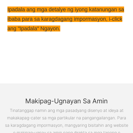
Ipadala ang mga detalye ng iyong katanungan sa
ibaba para sa karagdagang impormasyon, i-click
ang "Ipadala" Ngayon.
Makipag-Ugnayan Sa Amin
Tinatanggap namin ang mga pasadyang disenyo at ideya at
makakapag-cater sa mga partikular na pangangailangan. Para
sa karagdagang impormasyon, mangyaring bisitahin ang website
o makipag-ugnay sa amin nang direkta sa mga tanong o