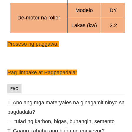
Modelo
DY
De-motor na roller
Lakas (kw)
2.2
Proseso ng paggawa:
Pag-iimpake at Pagpapadala:
FAQ
T. Ano ang mga materyales na ginagamit ninyo sa
pagdadala?
----tulad ng karbon, bigas, buhangin, semento
T. Gaano kahaba ang haba ng conveyor?