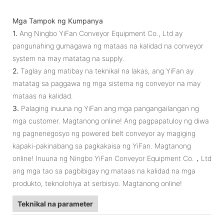
Mga Tampok ng Kumpanya
1.
Ang Ningbo YiFan Conveyor Equipment Co., Ltd ay
pangunahing gumagawa ng mataas na kalidad na conveyor
system na may matatag na supply.
2.
Taglay ang matibay na teknikal na lakas, ang YiFan ay
matatag sa paggawa ng mga sistema ng conveyor na may
mataas na kalidad.
3.
Palaging inuuna ng YiFan ang mga pangangailangan ng
mga customer. Magtanong online! Ang pagpapatuloy ng diwa
ng pagnenegosyo ng powered belt conveyor ay magiging
kapaki-pakinabang sa pagkakaisa ng YiFan. Magtanong
online! Inuuna ng Ningbo YiFan Conveyor Equipment Co.，Ltd
ang mga tao sa pagbibigay ng mataas na kalidad na mga
produkto, teknolohiya at serbisyo. Magtanong online!
Teknikal na parameter