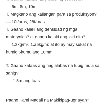
----6m, 8m, 10m
T. Magkano ang kailangan para sa produksyon?
----10t/oras, 28t/oras
T. Gaano kalaki ang densidad ng mga
materyales? at gaano kalaki ang laki nito?
----1.3kg/m³, 1.a5kg/m; at ito ay may sukat na
humigit-kumulang 10mm
T. Gaano kataas ang naglalabas na tubig mula sa
sahig?
---- 1.8m ang taas
Paano Kami Madali na Makikipag-ugnayan?