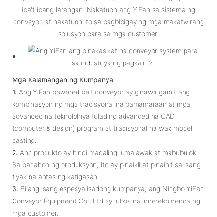
iba't ibang larangan. Nakatuon ang YiFan sa sistema ng
conveyor, at nakatuon ito sa pagbibigay ng mga makatwirang
solusyon para sa mga customer.
Mga Kalamangan ng Kumpanya
1.
Ang YiFan powered belt conveyor ay ginawa gamit ang
kombinasyon ng mga tradisyonal na pamamaraan at mga
advanced na teknolohiya tulad ng advanced na CAD
(computer & design) program at tradisyonal na wax model
casting.
2.
Ang produkto ay hindi madaling lumalawak at mabubulok.
Sa panahon ng produksyon, ito ay pinaikli at pinainit sa isang
tiyak na antas ng katigasan.
3.
Bilang isang espesyalisadong kumpanya, ang Ningbo YiFan
Conveyor Equipment Co., Ltd ay lubos na inirerekomenda ng
mga customer.