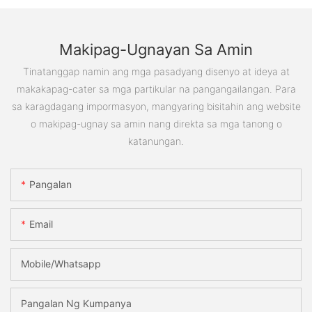
Makipag-Ugnayan Sa Amin
Tinatanggap namin ang mga pasadyang disenyo at ideya at
makakapag-cater sa mga partikular na pangangailangan. Para
sa karagdagang impormasyon, mangyaring bisitahin ang website
o makipag-ugnay sa amin nang direkta sa mga tanong o
katanungan.
Pangalan
Email
Mobile/Whatsapp
Pangalan Ng Kumpanya