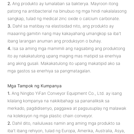
2.
Ang produkto ay lumalaban sa bakterya. Mayroon itong
patong na antibacterial na binubuo ng mga hindi nakalalasong
sangkap, tulad ng medical zinc oxide o calcium carbonate.
3.
Dahil sa matibay na elastisidad nito, ang produkto ay
maaaring gamitin nang may kakayahang umangkop sa iba't
ibang larangan anuman ang produksyon o buhay.
4.
Isa sa aming mga mamimili ang nagsabing ang produktong
ito ay nakakatulong upang maging mas matipid sa enerhiya
ang aking gusali. Makakatulong ito upang makatipid ako sa
mga gastos sa enerhiya sa pangmatagalan.
Mga Tampok ng Kumpanya
1.
Ang Ningbo YiFan Conveyor Equipment Co., Ltd. ay isang
kilalang kompanya na nakikibahagi sa pananaliksik sa
merkado, pagdidisenyo, paggawa at pagsusuplay ng malawak
na koleksyon ng mga plastic chain conveyor.
2.
Dahil dito, nailuluwas namin ang aming mga produkto sa
iba't ibang rehiyon, tulad ng Europa, Amerika, Australia, Asya,