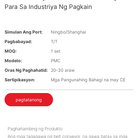
Para Sa Industriya Ng Pagkain
Simulan Ang Port:
Ningbo/Shanghai
Pagbabayad:
T/T
MOQ:
1 set
Modelo:
PMC
Oras Ng Paghahatid:
20-30 araw
Sertipikasyon:
Mga Pangunahing Bahagi na may CE
pagtatanong
Paghahambing ng Produkto
Ang mga tagagawa ng belt conveyor, na gawa batay sa mga