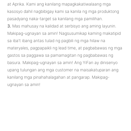
at Aprika. Kami ang kanilang mapagkakatiwalaang mga
kasosyo dahil nagbibigay kami sa kanila ng mga produktong
pasadyang naka-target sa kanilang mga pamilihan.
3.
Mas mahusay na kalidad at serbisyo ang aming layunin.
Makipag-ugnayan sa amin! Nagsusumikap kaming makatipid
sa iba't ibang antas tulad ng pagbili ng mga hilaw na
materyales, pagpapaikli ng lead time, at pagbabawas ng mga
gastos sa paggawa sa pamamagitan ng pagbabawas ng
basura. Makipag-ugnayan sa amin! Ang YiFan ay dinisenyo
upang tulungan ang mga customer na maisakatuparan ang
kanilang mga pinahahalagahan at pangarap. Makipag-
ugnayan sa amin!