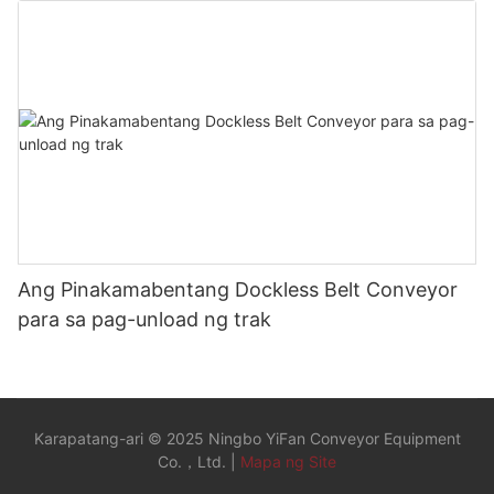
Ang Pinakamabentang Dockless Belt Conveyor
para sa pag-unload ng trak
Karapatang-ari © 2025 Ningbo YiFan Conveyor Equipment
Co.，Ltd. |
Mapa ng Site