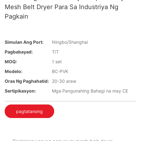
Mesh Belt Dryer Para Sa Industriya Ng
Pagkain
Simulan Ang Port:
Ningbo/Shanghai
Pagbabayad:
T/T
MOQ:
1 set
Modelo:
BC-PVK
Oras Ng Paghahatid:
20-30 araw
Sertipikasyon:
Mga Pangunahing Bahagi na may CE
pagtatanong