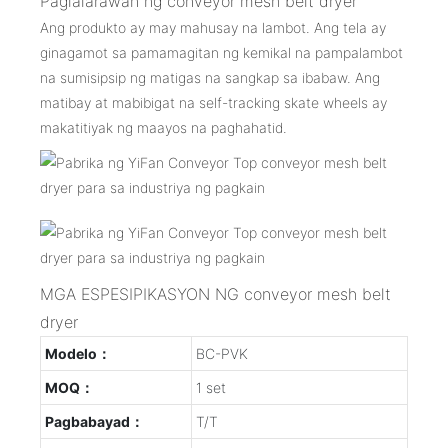
Paglalarawan ng conveyor mesh belt dryer
Ang produkto ay may mahusay na lambot. Ang tela ay
ginagamot sa pamamagitan ng kemikal na pampalambot
na sumisipsip ng matigas na sangkap sa ibabaw. Ang
matibay at mabibigat na self-tracking skate wheels ay
makatitiyak ng maayos na paghahatid.
MGA ESPESIPIKASYON NG conveyor mesh belt
dryer
Modelo：
BC-PVK
MOQ：
1 set
Pagbabayad：
T/T