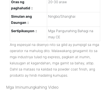
Oras ng
20-30 araw
paghahatid：
Simulan ang
Ningbo/Shanghai
Daungan：
Sertipikasyon：
Mga Pangunahing Bahagi na
may CE
Ang espesyal na disenyo nito sa gilid ay pumipigil sa mga
operator na mahulog dito. Malawakang ginagamit ito sa
mga industriya tulad ng express, pagkain at inumin,
kalusugan at kagandahan, mga gamit sa bahay, atbp.
Dahil sa mataas na kalidad na powder coat finish, ang
produkto ay hindi madaling kumupas.
Mga Iminumungkahing Video