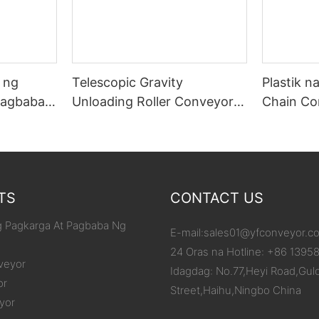
 ng
Telescopic Gravity
Plastik n
Pagbaba
Unloading Roller Conveyor
Chain Co
sa mga
Para sa mga Kahon/Karton
Aluminu
ngo sa
TS
CONTACT US
 Pagkarga At Pagbaba Ng
E-mail:
sales01@yfconveyor.c
24 Oras na Hotline: +86 1395
veyor
Idagdag: No.77,Heyi Road,Gul
or
Street,Haihu,Ningbo China
yor