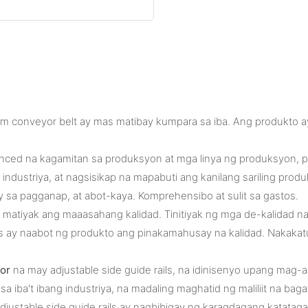
num conveyor belt ay mas matibay kumpara sa iba. Ang produkt
 na kagamitan sa produksyon at mga linya ng produksyon, patul
striya, at nagsisikap na mapabuti ang kanilang sariling produk
y sa pagganap, at abot-kaya. Komprehensibo at sulit sa gastos.
 matiyak ang maaasahang kalidad. Tinitiyak ng mga de-kalidad na 
y naabot ng produkto ang pinakamahusay na kalidad. Nakakatul
or
na may adjustable side guide rails, na idinisenyo upang mag-a
 iba't ibang industriya, na madaling maghatid ng maliliit na ba
djustable side guide rails ay nagbibigay ng karagdagang katatag