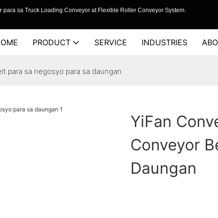
 para sa Truck Loading Conveyor at Flexible Roller Conveyor System.
HOME
PRODUCT
SERVICE
INDUSTRIES
ABO
lt para sa negosyo para sa daungan
YiFan Conv
Conveyor Be
Daungan