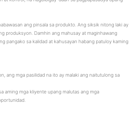
abawasan ang pinsala sa produkto. Ang siksik nitong laki ay
nya ng produksyon. Damhin ang mahusay at maginhawang
ming pangako sa kalidad at kahusayan habang patuloy kaming
 ang mga pasilidad na ito ay malaki ang naitutulong sa
 sa aming mga kliyente upang malutas ang mga
portunidad.