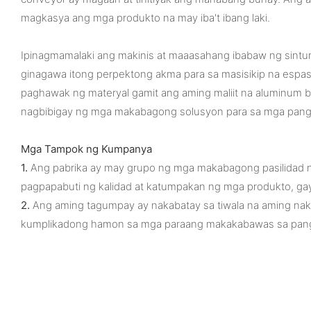
magkasya ang mga produkto na may iba't ibang laki.
Ipinagmamalaki ang makinis at maaasahang ibabaw ng sinturo
ginagawa itong perpektong akma para sa masisikip na espa
paghawak ng materyal gamit ang aming maliit na aluminum be
nagbibigay ng mga makabagong solusyon para sa mga pang
Mga Tampok ng Kumpanya
1.
Ang pabrika ay may grupo ng mga makabagong pasilidad na 
pagpapabuti ng kalidad at katumpakan ng mga produkto, gay
2.
Ang aming tagumpay ay nakabatay sa tiwala na aming nak
kumplikadong hamon sa mga paraang makakabawas sa pang