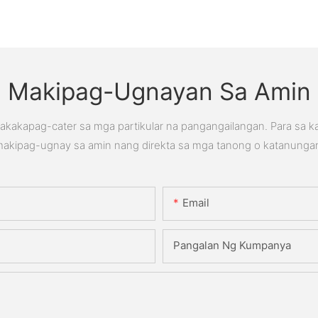
Makipag-Ugnayan Sa Amin
kakapag-cater sa mga partikular na pangangailangan. Para sa 
akipag-ugnay sa amin nang direkta sa mga tanong o katanunga
Email
Pangalan Ng Kumpanya