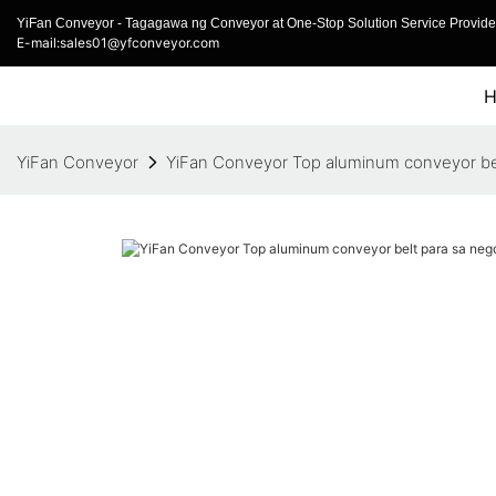
YiFan Conveyor - Tagagawa ng Conveyor at One-Stop Solution Service Provider
E-mail:sales01@yfconveyor.com
YiFan Conveyor
YiFan Conveyor Top aluminum conveyor be