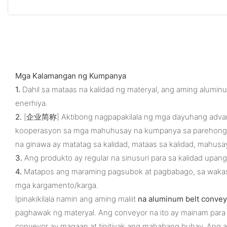
Mga Kalamangan ng Kumpanya
1.
Dahil sa mataas na kalidad ng materyal, ang aming alumi
enerhiya.
2.
[企业简称] Aktibong nagpapakilala ng mga dayuhang advanced
kooperasyon sa mga mahuhusay na kumpanya sa parehong indu
na ginawa ay matatag sa kalidad, mataas sa kalidad, mahusa
3.
Ang produkto ay regular na sinusuri para sa kalidad upang
4.
Matapos ang maraming pagsubok at pagbabago, sa wakas a
mga kargamento/karga.
Ipinakikilala namin ang aming maliit
na aluminum belt convey
paghawak ng materyal. Ang conveyor na ito ay mainam para sa
conveyor ay magaan at tinitiyak ang mahabang buhay. Ang a