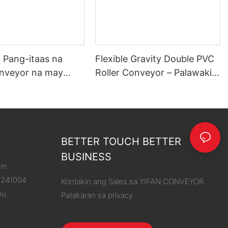
a Pang-itaas na
Flexible Gravity Double PVC
nveyor na may
Roller Conveyor – Palawakin
m Frame
ang Iyong Abot, Pasimplehin
ang Pagbaba ng Karga
BETTER TOUCH BETTER
BUSINESS
om
8241004
Kontakin ang Sales sa YIFAN CONVEYOR.
ou
Patakaran sa privacy