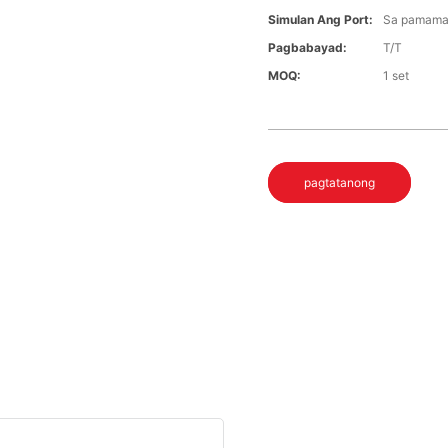
Simulan Ang Port:
Sa pamamag
Pagbabayad:
T/T
MOQ:
1 set
pagtatanong