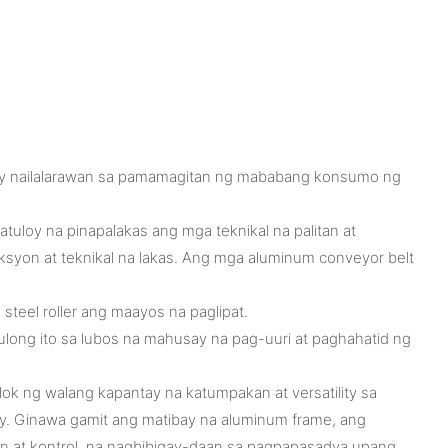
o ay nailalarawan sa pamamagitan ng mababang konsumo ng
oy na pinapalakas ang mga teknikal na palitan at
syon at teknikal na lakas. Ang mga aluminum conveyor belt
steel roller ang maayos na paglipat.
ong ito sa lubos na mahusay na pag-uuri at paghahatid ng
lok ng walang kapantay na katumpakan at versatility sa
gay. Ginawa gamit ang matibay na aluminum frame, ang
an at kontrol, na nagbibigay-daan sa pagpapasadya upang