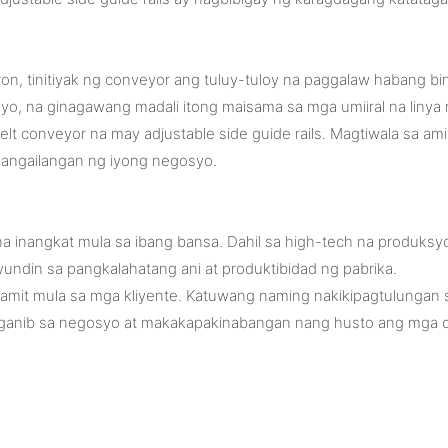
n, tinitiyak ng conveyor ang tuluy-tuloy na paggalaw habang bin
syo, na ginagawang madali itong maisama sa mga umiiral na li
lt conveyor na may adjustable side guide rails. Magtiwala sa a
angailangan ng iyong negosyo.
inangkat mula sa ibang bansa. Dahil sa high-tech na produksyon,
undin sa pangkalahatang ani at produktibidad ng pabrika.
amit mula sa mga kliyente. Katuwang naming nakikipagtulungan
anib sa negosyo at makakapakinabangan nang husto ang mga o