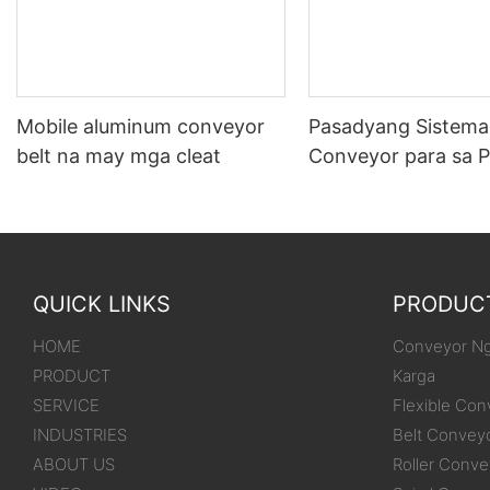
Mobile aluminum conveyor
Pasadyang Sistema
belt na may mga cleat
Conveyor para sa 
at Pag-stack mula 
trak/lalagyan patu
bodega
QUICK LINKS
PRODUC
HOME
Conveyor Ng
PRODUCT
Karga
SERVICE
Flexible Con
INDUSTRIES
Belt Convey
ABOUT US
Roller Conve