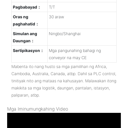
Pagbabayad：
T/T
Oras ng
30 araw
paghahatid：
Simulan ang
Ningbo/Shanghai
Daungan：
Sertipikasyon：
Mga pangunahing bahagi ng
conveyor na may CE
Mabenta ito nang husto sa mga pamilihan ng Africa,
Cambodia, Australia, Canada, atbp. Dahil sa PLC control,
tinitiyak nito ang mataas na kahusayan. Malawakan itong
makikita sa mga logistik, daungan, pantalan, istasyon,
paliparan, atbp.
Mga Iminumungkahing Video