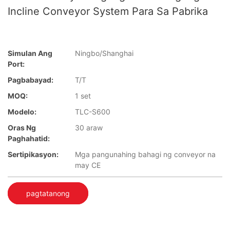
Incline Conveyor System Para Sa Pabrika
Simulan Ang
Ningbo/Shanghai
Port:
Pagbabayad:
T/T
MOQ:
1 set
Modelo:
TLC-S600
Oras Ng
30 araw
Paghahatid:
Sertipikasyon:
Mga pangunahing bahagi ng conveyor na
may CE
pagtatanong