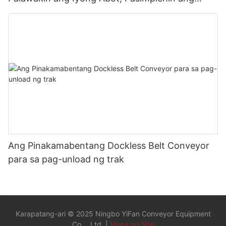
Pagbaba ng Karga
Ang Pinakamabentang Dockless Belt Conveyor
para sa pag-unload ng trak
Karapatang-ari © 2025 Ningbo YiFan Conveyor Equipment
Co.，Ltd. |
Mapa ng Site