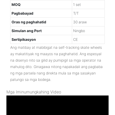
MOQ
1 set
Pagbabayad
T/T
Oras ng paghahatid
30 araw
Simulan ang Port
Ningbo
Sertipikasyon
CE
Ang matibay at mabibigat na self-tracking skate wheels
ay makatitiyak ng maayos na paghahatid. Ang espesyal
na disenyo nito sa gilid ay pumipigil sa mga operator na
mahulog dito. Ginagawa nitong napakadali ang pagbaba
ng mga parsela nang direkta mula sa mga sasakyan
patungo sa mga bodega.
Mga Iminumungkahing Video