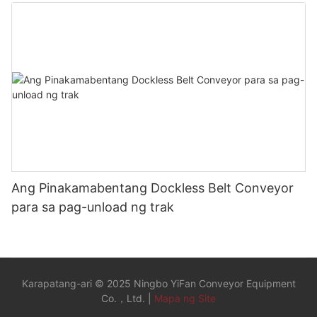
Pagbaba ng Karga
Ang Pinakamabentang Dockless Belt Conveyor
para sa pag-unload ng trak
Karapatang-ari © 2025 Ningbo YiFan Conveyor Equipment
Co.，Ltd. |
Mapa ng Site