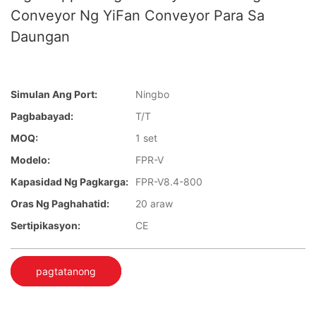
Conveyor Ng YiFan Conveyor Para Sa
Daungan
Simulan Ang Port:
Ningbo
Pagbabayad:
T/T
MOQ:
1 set
Modelo:
FPR-V
Kapasidad Ng Pagkarga:
FPR-V8.4-800
Oras Ng Paghahatid:
20 araw
Sertipikasyon:
CE
pagtatanong