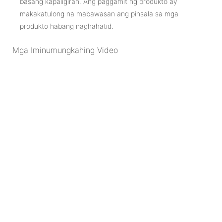
basang kapaligiran. Ang paggamit ng produkto ay
makakatulong na mabawasan ang pinsala sa mga
produkto habang naghahatid.
Mga Iminumungkahing Video