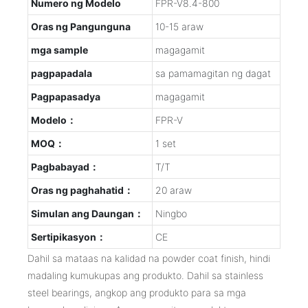
Numero ng Modelo
FPR-V8.4-800
Oras ng Pangunguna
10-15 araw
mga sample
magagamit
pagpapadala
sa pamamagitan ng dagat
Pagpapasadya
magagamit
Modelo：
FPR-V
MOQ：
1 set
Pagbabayad：
T/T
Oras ng paghahatid：
20 araw
Simulan ang Daungan：
Ningbo
Sertipikasyon：
CE
Dahil sa mataas na kalidad na powder coat finish, hindi
madaling kumukupas ang produkto. Dahil sa stainless
steel bearings, angkop ang produkto para sa mga