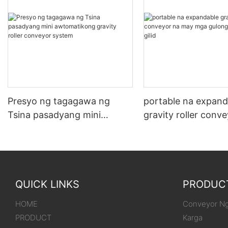
Presyo ng tagagawa ng
portable na expand
Tsina pasadyang mini
gravity roller conv
awtomatikong gravity roller
may mga gulong na
conveyor system
sa gilid
QUICK LINKS
PRODUC
HOME
Conveyor Ng
PRODUCT
Karga