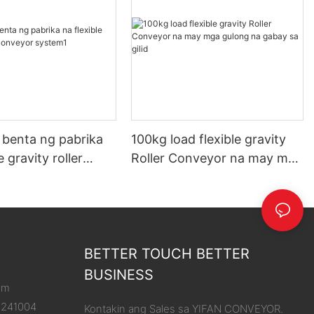
 benta ng pabrika
100kg load flexible gravity
e gravity roller
Roller Conveyor na may mga
 system1
gulong na gabay sa gilid
BETTER TOUCH BETTER
BUSINESS
om
8241004
Kontakin ang Sales sa YIFAN CONVEYOR.