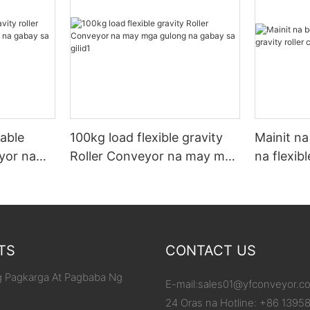
able
100kg load flexible gravity
Mainit na
eyor na
Roller Conveyor na may mga
na flexibl
 gabay
gulong na gabay sa gilid1
conveyor
TS
CONTACT US
 Pagkarga At Pagbaba Ng
E-mail:
sales01@yfconveyor.c
24 Oras na Hotline: +86 1395