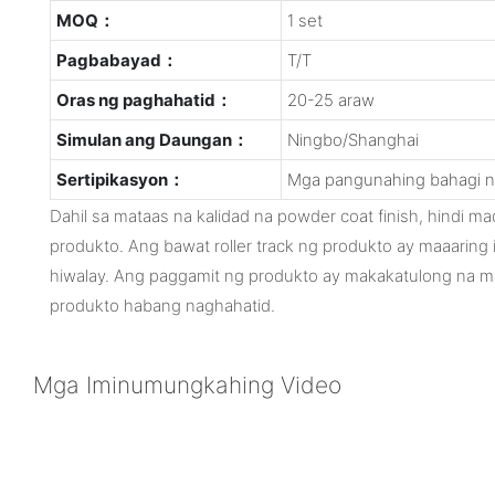
MOQ：
1 set
Pagbabayad：
T/T
Oras ng paghahatid：
20-25 araw
Simulan ang Daungan：
Ningbo/Shanghai
Sertipikasyon：
Mga pangunahing bahagi n
Dahil sa mataas na kalidad na powder coat finish, hindi 
produkto. Ang bawat roller track ng produkto ay maaaring
hiwalay. Ang paggamit ng produkto ay makakatulong na 
produkto habang naghahatid.
Mga Iminumungkahing Video