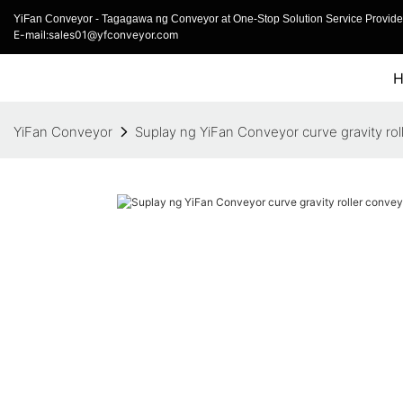
YiFan Conveyor - Tagagawa ng Conveyor at One-Stop Solution Service Provider
E-mail:sales01@yfconveyor.com
YiFan Conveyor
Suplay ng YiFan Conveyor curve gravity rol