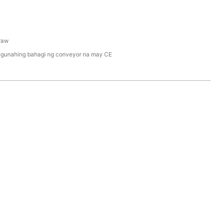
0
raw
gunahing bahagi ng conveyor na may CE