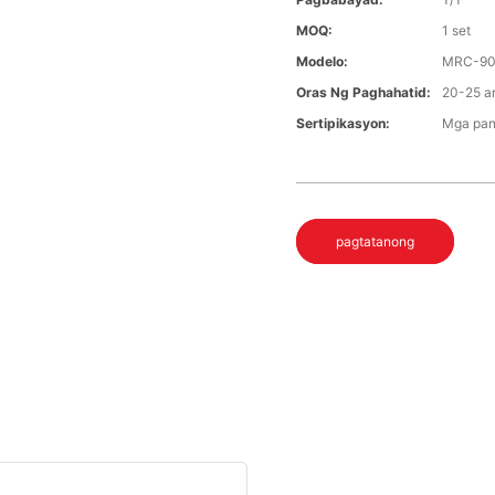
MOQ:
1 set
Modelo:
MRC-9
Oras Ng Paghahatid:
20-25 a
Sertipikasyon:
Mga pan
pagtatanong