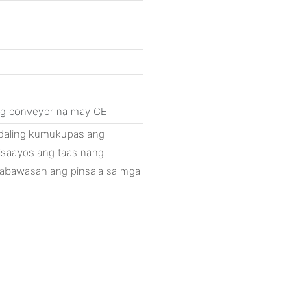
g conveyor na may CE
madaling kumukupas ang
 isaayos ang taas nang
mabawasan ang pinsala sa mga