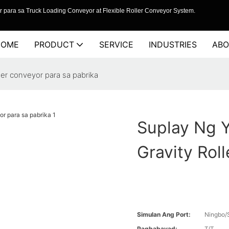
 para sa Truck Loading Conveyor at Flexible Roller Conveyor System.
HOME
PRODUCT
SERVICE
INDUSTRIES
ABO
ler conveyor para sa pabrika
Suplay Ng 
Gravity Rol
Simulan Ang Port:
Ningbo/
Pagbabayad:
T/T