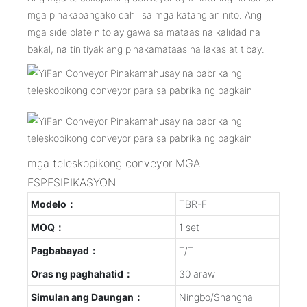
mga pinakapangako dahil sa mga katangian nito. Ang
mga side plate nito ay gawa sa mataas na kalidad na
bakal, na tinitiyak ang pinakamataas na lakas at tibay.
mga teleskopikong conveyor MGA
ESPESIPIKASYON
Modelo：
TBR-F
MOQ：
1 set
Pagbabayad：
T/T
Oras ng paghahatid：
30 araw
Simulan ang Daungan：
Ningbo/Shanghai