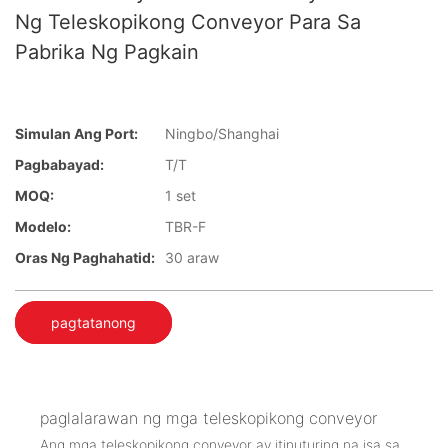
Ng Teleskopikong Conveyor Para Sa
Pabrika Ng Pagkain
Simulan Ang Port:
Ningbo/Shanghai
Pagbabayad:
T/T
MOQ:
1 set
Modelo:
TBR-F
Oras Ng Paghahatid:
30 araw
pagtatanong
paglalarawan ng mga teleskopikong conveyor
Ang mga teleskopikong conveyor ay itinuturing na isa sa