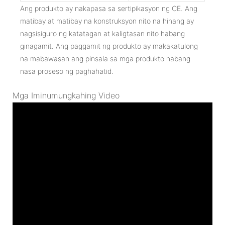
Ang produkto ay nakapasa sa sertipikasyon ng CE. Ang
matibay at matibay na konstruksyon nito na hinang ay
nagsisiguro ng katatagan at kaligtasan nito habang
ginagamit. Ang paggamit ng produkto ay makakatulong
na mabawasan ang pinsala sa mga produkto habang
nasa proseso ng paghahatid.
Mga Iminumungkahing Video