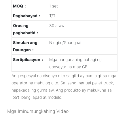
MOQ：
1 set
Pagbabayad：
T/T
Oras ng
30 araw
paghahatid：
Simulan ang
Ningbo/Shanghai
Daungan：
Sertipikasyon：
Mga pangunahing bahagi ng
conveyor na may CE
Ang espesyal na disenyo nito sa gilid ay pumipigil sa mga
operator na mahulog dito. Sa isang manual pallet truck,
napakadaling gumalaw. Ang produkto ay makukuha sa
iba't ibang lapad at modelo.
Mga Iminumungkahing Video