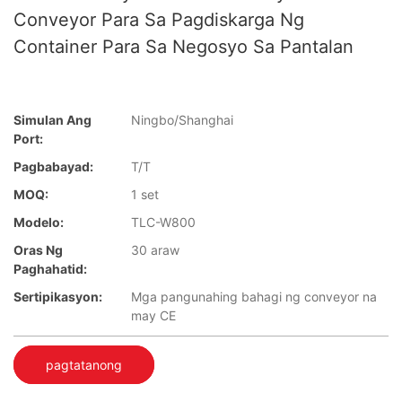
Conveyor Para Sa Pagdiskarga Ng
Container Para Sa Negosyo Sa Pantalan
Simulan Ang
Ningbo/Shanghai
Port:
Pagbabayad:
T/T
MOQ:
1 set
Modelo:
TLC-W800
Oras Ng
30 araw
Paghahatid:
Sertipikasyon:
Mga pangunahing bahagi ng conveyor na
may CE
pagtatanong