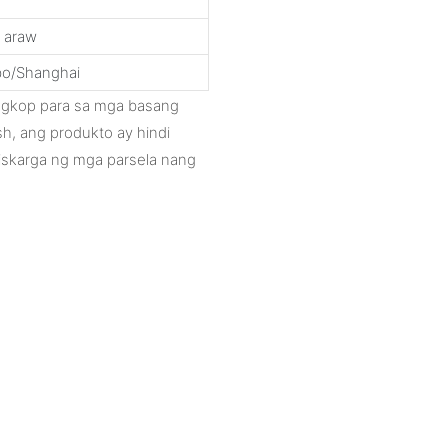
 araw
bo/Shanghai
angkop para sa mga basang
sh, ang produkto ay hindi
iskarga ng mga parsela nang