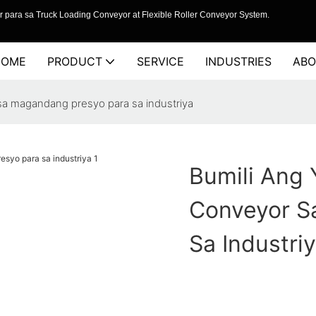
 para sa Truck Loading Conveyor at Flexible Roller Conveyor System.
HOME
PRODUCT
SERVICE
INDUSTRIES
ABO
sa magandang presyo para sa industriya
Bumili Ang
Conveyor S
Sa Industri