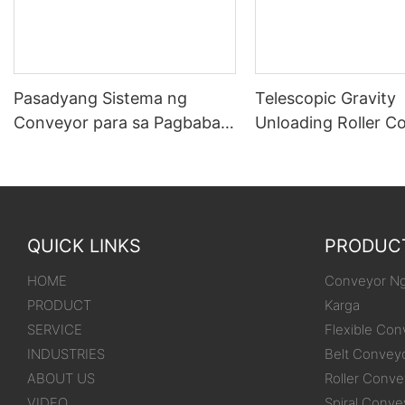
Pasadyang Sistema ng
Telescopic Gravity
Conveyor para sa Pagbaba
Unloading Roller C
at Pag-stack mula sa mga
Para sa mga Kahon
trak/lalagyan patungo sa
bodega
QUICK LINKS
PRODUC
HOME
Conveyor Ng
PRODUCT
Karga
SERVICE
Flexible Con
INDUSTRIES
Belt Convey
ABOUT US
Roller Conve
VIDEO
Spiral Conve