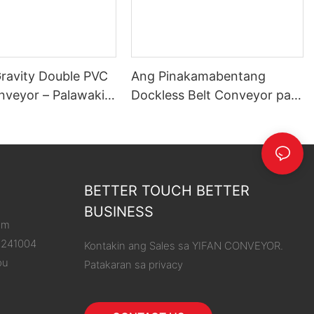
Gravity Double PVC
Ang Pinakamabentang
onveyor – Palawakin
Dockless Belt Conveyor para
g Abot, Pasimplehin
sa pag-unload ng trak
aba ng Karga
BETTER TOUCH BETTER
BUSINESS
om
8241004
Kontakin ang Sales sa YIFAN CONVEYOR.
ou
Patakaran sa privacy