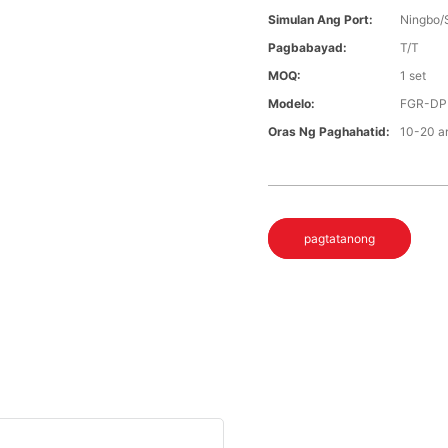
Simulan Ang Port:
Ningbo/
Pagbabayad:
T/T
MOQ:
1 set
Modelo:
FGR-DP
Oras Ng Paghahatid:
10-20 a
pagtatanong