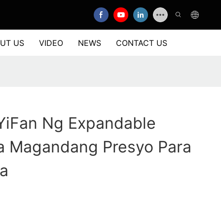
UT US
VIDEO
NEWS
CONTACT US
 YiFan Ng Expandable
a Magandang Presyo Para
ya