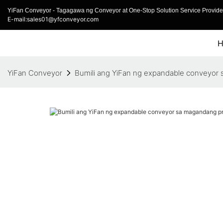
YiFan Conveyor - Tagagawa ng Conveyor at One-Stop Solution Service Provider
E-mail:sales01@yfconveyor.com
YiFan Conveyor
Bumili ang YiFan ng expandable conveyor 