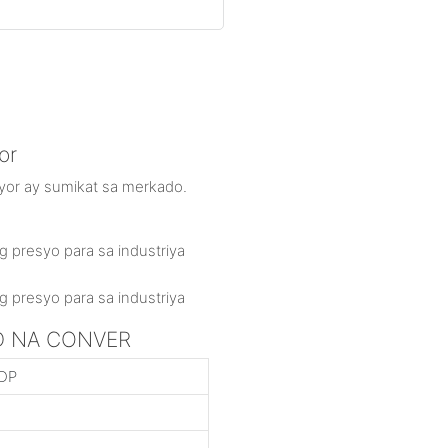
or
yor ay sumikat sa merkado.
D NA CONVER
DP