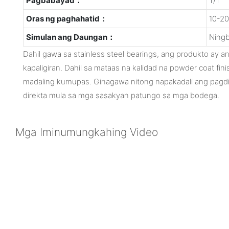
Pagbabayad：
T/T
Oras ng paghahatid：
10-20
Simulan ang Daungan：
Ning
Dahil gawa sa stainless steel bearings, ang produkto ay 
kapaligiran. Dahil sa mataas na kalidad na powder coat fini
madaling kumupas. Ginagawa nitong napakadali ang pagd
direkta mula sa mga sasakyan patungo sa mga bodega.
Mga Iminumungkahing Video