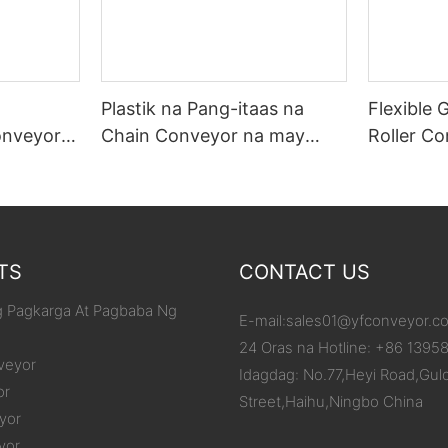
Plastik na Pang-itaas na
Flexible 
onveyor
Chain Conveyor na may
Roller C
/Karton
Aluminum Frame
ang Iyon
ang Pagb
TS
CONTACT US
 Pagkarga At Pagbaba Ng
E-mail:
sales01@yfconveyor.c
24 Oras na Hotline: +86 1395
veyor
Idagdag: No.77,Heyi Road,Gul
or
Street,Haihu,Ningbo China
yor
yor