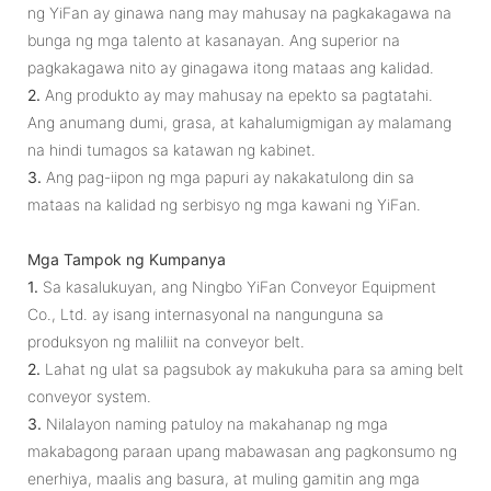
ng YiFan ay ginawa nang may mahusay na pagkakagawa na
bunga ng mga talento at kasanayan. Ang superior na
pagkakagawa nito ay ginagawa itong mataas ang kalidad.
2.
Ang produkto ay may mahusay na epekto sa pagtatahi.
Ang anumang dumi, grasa, at kahalumigmigan ay malamang
na hindi tumagos sa katawan ng kabinet.
3.
Ang pag-iipon ng mga papuri ay nakakatulong din sa
mataas na kalidad ng serbisyo ng mga kawani ng YiFan.
Mga Tampok ng Kumpanya
1.
Sa kasalukuyan, ang Ningbo YiFan Conveyor Equipment
Co., Ltd. ay isang internasyonal na nangunguna sa
produksyon ng maliliit na conveyor belt.
2.
Lahat ng ulat sa pagsubok ay makukuha para sa aming belt
conveyor system.
3.
Nilalayon naming patuloy na makahanap ng mga
makabagong paraan upang mabawasan ang pagkonsumo ng
enerhiya, maalis ang basura, at muling gamitin ang mga