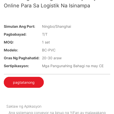
Online Para Sa Logistik Na Isinampa
Simulan Ang Port:
Ningbo/Shanghai
Pagbabayad:
T/T
MOQ:
1 set
Modelo:
BC-PVC
Oras Ng Paghahatid:
20-30 araw
Sertipikasyon:
Mga Pangunahing Bahagi na may CE
pagtatanong
Saklaw ng Aplikasyon
Ang sistemang conveyor na binuo ng YiFan ay malawakang