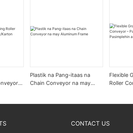
Plastik na Pang-itaas na
Flexible 
onveyor
Chain Conveyor na may
Roller C
/Karton
Aluminum Frame
ang Iyon
ang Pagb
TS
CONTACT US