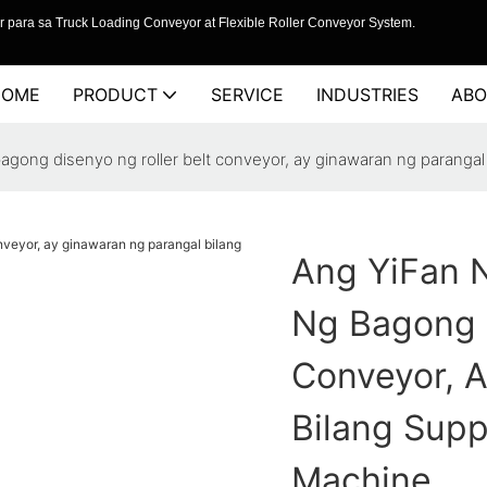
 para sa Truck Loading Conveyor at Flexible Roller Conveyor System.
HOME
PRODUCT
SERVICE
INDUSTRIES
ABO
ong disenyo ng roller belt conveyor, ay ginawaran ng parangal 
Ang YiFan 
Ng Bagong D
Conveyor, 
Bilang Supp
Machine.