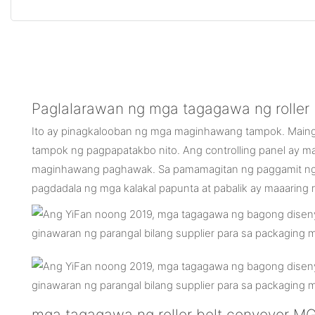
Paglalarawan ng mga tagagawa ng roller 
Ito ay pinagkalooban ng mga maginhawang tampok. Maing
tampok ng pagpapatakbo nito. Ang controlling panel ay m
maginhawang paghawak. Sa pamamagitan ng paggamit ng 
pagdadala ng mga kalakal papunta at pabalik ay maaaring 
mga tagagawa ng roller belt conveyor 