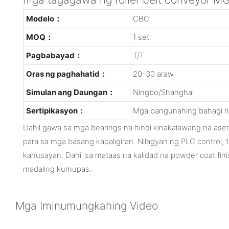
Modelo：
CBC
MOQ：
1 set
Pagbabayad：
T/T
Oras ng paghahatid：
20-30 araw
Simulan ang Daungan：
Ningbo/Shanghai
Sertipikasyon：
Mga pangunahing bahagi n
Dahil gawa sa mga bearings na hindi kinakalawang na ase
para sa mga basang kapaligiran. Nilagyan ng PLC control, t
kahusayan. Dahil sa mataas na kalidad na powder coat fini
madaling kumupas.
Mga Iminumungkahing Video