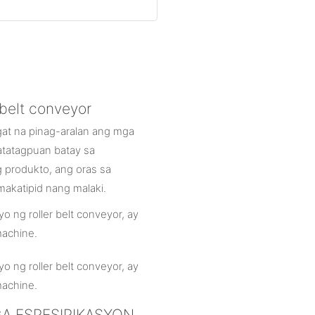
belt conveyor
at na pinag-aralan ang mga
atatagpuan batay sa
produkto, ang oras sa
makatipid nang malaki.
MGA ESPESIPIKASYON