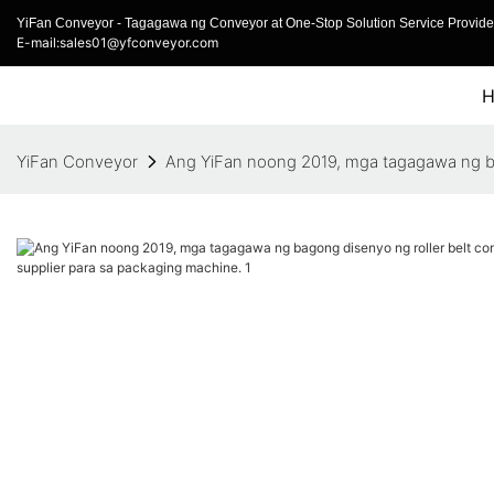
YiFan Conveyor - Tagagawa ng Conveyor at One-Stop Solution Service Provider
E-mail:sales01@yfconveyor.com
YiFan Conveyor
Ang YiFan noong 2019, mga tagagawa ng bag