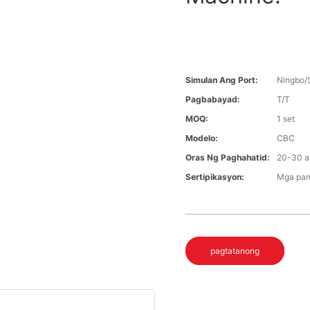
Simulan Ang Port:
Ningbo/
Pagbabayad:
T/T
MOQ:
1 set
Modelo:
CBC
Oras Ng Paghahatid:
20-30 a
Sertipikasyon:
Mga pan
pagtatanong