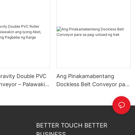
Gravity Double PVC
Ang Pinakamabentang
onveyor – Palawakin
Dockless Belt Conveyor para
g Abot, Pasimplehin
sa pag-unload ng trak
aba ng Karga
BETTER TOUCH BETTER
BUSINESS