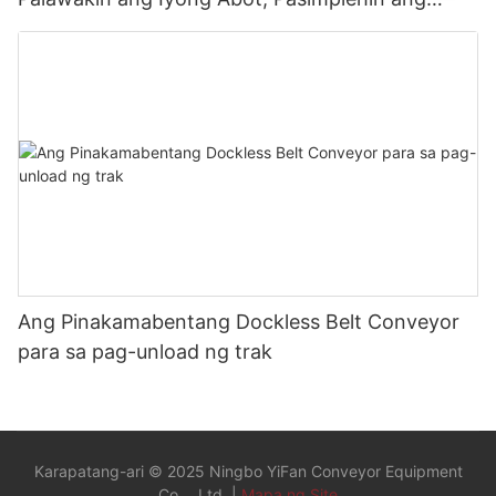
Pagbaba ng Karga
Ang Pinakamabentang Dockless Belt Conveyor
para sa pag-unload ng trak
Karapatang-ari © 2025 Ningbo YiFan Conveyor Equipment
Co.，Ltd. |
Mapa ng Site