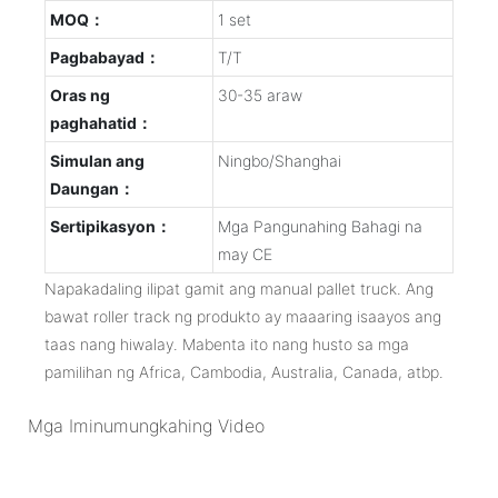
MOQ：
1 set
Pagbabayad：
T/T
Oras ng
30-35 araw
paghahatid：
Simulan ang
Ningbo/Shanghai
Daungan：
Sertipikasyon：
Mga Pangunahing Bahagi na
may CE
Napakadaling ilipat gamit ang manual pallet truck. Ang
bawat roller track ng produkto ay maaaring isaayos ang
taas nang hiwalay. Mabenta ito nang husto sa mga
pamilihan ng Africa, Cambodia, Australia, Canada, atbp.
Mga Iminumungkahing Video