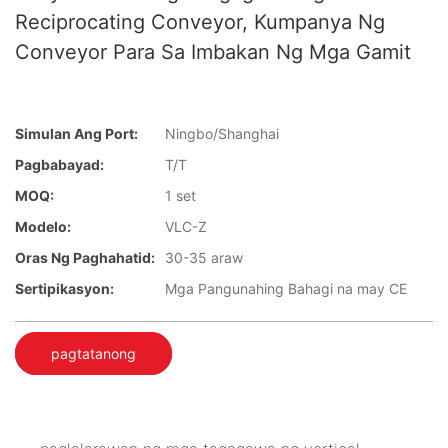
Reciprocating Conveyor, Kumpanya Ng
Conveyor Para Sa Imbakan Ng Mga Gamit
Simulan Ang Port:
Ningbo/Shanghai
Pagbabayad:
T/T
MOQ:
1 set
Modelo:
VLC-Z
Oras Ng Paghahatid:
30-35 araw
Sertipikasyon:
Mga Pangunahing Bahagi na may CE
pagtatanong