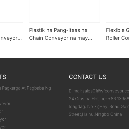
Plastik na Pang-itaas na
Flexible 
onveyor
Chain Conveyor na may
Roller C
/Karton
Aluminum Frame
ang Iyon
ang Pagb
TS
CONTACT US
 Pagkarga At Pagbaba Ng
E-mail:
sales01@yfconveyor.c
24 Oras na Hotline: +86 1395
veyor
Idagdag: No.77,Heyi Road,Gul
or
Street,Haihu,Ningbo China
yor
yor