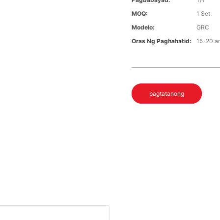
MOQ:
1 Set
Modelo:
GRC
Oras Ng Paghahatid:
15-20 a
pagtatanong