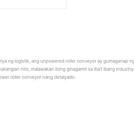
iya ng logistik, ang unpowered roller conveyor ay gumaganap n
tangian nito, malawakan itong ginagamit sa iba't ibang industriya.
power roller conveyor nang detalyado.