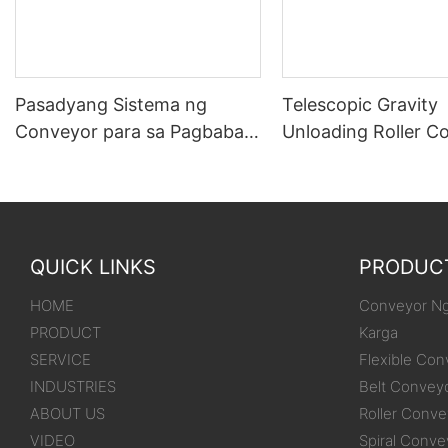
Pasadyang Sistema ng
Telescopic Gravity
Conveyor para sa Pagbaba
Unloading Roller C
at Pag-stack mula sa mga
Para sa mga Kahon
trak/lalagyan patungo sa
bodega
QUICK LINKS
PRODUC
HOME
Conveyor Ng
PRODUCT
Karga
SERVICE
Flexible Con
INDUSTRIES
Belt Convey
ABOUT US
Roller Conve
VIDEO
Spiral Conve