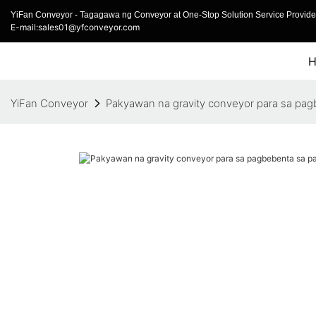
YiFan Conveyor - Tagagawa ng Conveyor at One-Stop Solution Service Provider
E-mail:sales01@yfconveyor.com
YiFan Conveyor
Pakyawan na gravity conveyor para sa pag