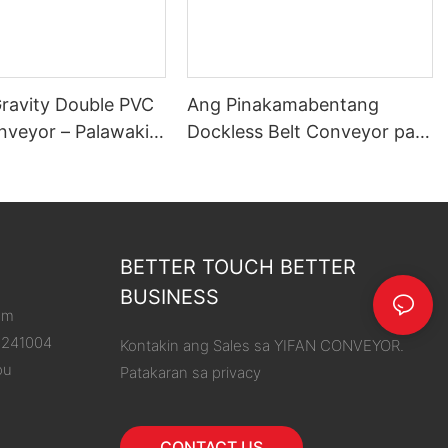
Gravity Double PVC
Ang Pinakamabentang
onveyor – Palawakin
Dockless Belt Conveyor para
g Abot, Pasimplehin
sa pag-unload ng trak
aba ng Karga
BETTER TOUCH BETTER
BUSINESS
om
8241004
Kontakin ang Sales sa YIFAN CONVEYOR.
ou
Patakaran sa privacy
CONTACT US