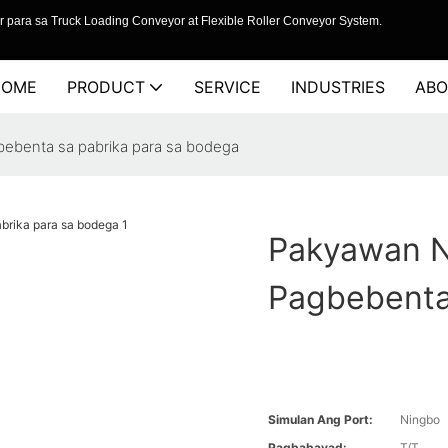
 para sa Truck Loading Conveyor at Flexible Roller Conveyor System.
HOME
PRODUCT
SERVICE
INDUSTRIES
ABO
bebenta sa pabrika para sa bodega
Pakyawan N
Pagbebenta
Simulan Ang Port:
Ningbo
Pagbabayad:
T/T