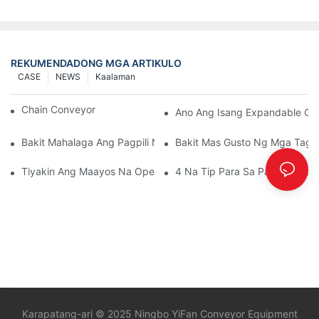
REKUMENDADONG MGA ARTIKULO
CASE
NEWS
Kaalaman
Chain Conveyor Vs Roller Conveyor
Ano Ang Isang Expandable Co
Bakit Mahalaga Ang Pagpili Ng Mapagkakatiwalaang Tagagawa
Bakit Mas Gusto Ng Mga Taga
Tiyakin Ang Maayos Na Operasyon Ng Mga Bahagi Ng Convey
4 Na Tip Para Sa Pagsasama
Karapatang-ari © 2025 Ningbo YiFan Conveyor Equipment