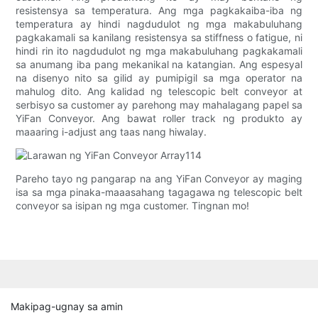
resistensya sa temperatura. Ang mga pagkakaiba-iba ng
temperatura ay hindi nagdudulot ng mga makabuluhang
pagkakamali sa kanilang resistensya sa stiffness o fatigue, ni
hindi rin ito nagdudulot ng mga makabuluhang pagkakamali
sa anumang iba pang mekanikal na katangian. Ang espesyal
na disenyo nito sa gilid ay pumipigil sa mga operator na
mahulog dito. Ang kalidad ng telescopic belt conveyor at
serbisyo sa customer ay parehong may mahalagang papel sa
YiFan Conveyor. Ang bawat roller track ng produkto ay
maaaring i-adjust ang taas nang hiwalay.
Pareho tayo ng pangarap na ang YiFan Conveyor ay maging
isa sa mga pinaka-maaasahang tagagawa ng telescopic belt
conveyor sa isipan ng mga customer. Tingnan mo!
Makipag-ugnay sa amin