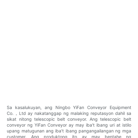
Sa kasalukuyan, ang Ningbo YiFan Conveyor Equipment
Co.，Ltd ay nakatanggap ng malaking reputasyon dahil sa
sikat nitong telescopic belt conveyor. Ang telescopic belt
conveyor ng YiFan Conveyor ay may iba't ibang uri at istilo
upang matugunan ang iba't ibang pangangailangan ng mga
customer. Ang produktong ito ay may bentahe ng