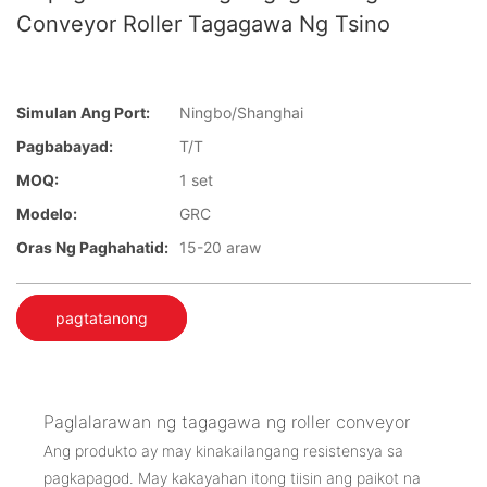
Conveyor Roller Tagagawa Ng Tsino
Simulan Ang Port:
Ningbo/Shanghai
Pagbabayad:
T/T
MOQ:
1 set
Modelo:
GRC
Oras Ng Paghahatid:
15-20 araw
pagtatanong
Paglalarawan ng tagagawa ng roller conveyor
Ang produkto ay may kinakailangang resistensya sa
pagkapagod. May kakayahan itong tiisin ang paikot na