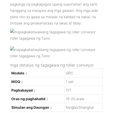
pagkarga ng pagkapagod upang suportahan ang sarili
hanggang sa matapos ang mga gawain. Ang mga side
plate nito ay gawa sa mataas na kalidad na bakal, na
tinitiyak ang pinakamataas na lakas at tibay.
mga detalye ng tagagawa ng roller conveyor
Modelo：
GRC
MOQ：
1 set
Pagbabayad：
T/T
Oras ng paghahatid：
15-20 araw
Simulan ang Daungan：
Ningbo/Shanghai