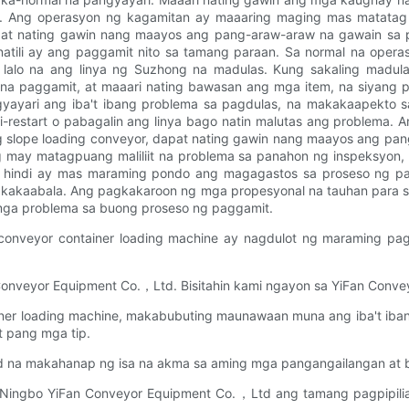
. Ang operasyon ng kagamitan ay maaaring maging mas matatag 
t nating gawin nang maayos ang pang-araw-araw na gawain sa pagp
tili ay ang paggamit nito sa tamang paraan. Sa normal na operas
lalo na ang linya ng Suzhong na madulas. Kung sakaling madula
na paggamit, at maaari nating bawasan ang mga item, na siyang 
yayari ang iba't ibang problema sa pagdulas, na makakaapekto 
 i-restart o pabagalin ang linya bago natin malutas ang problema
 slope loading conveyor, dapat nating gawin nang maayos ang pan
g may matagpuang maliliit na problema sa panahon ng inspeksyon, 
ung hindi ay mas maraming pondo ang magagastos sa proseso ng 
nakakaabala. Ang pagkakaroon ng mga propesyonal na tauhan para s
 mga problema sa buong proseso ng paggamit.
 conveyor container loading machine ay nagdulot ng maraming pag
onveyor Equipment Co.，Ltd. Bisitahin kami ngayon sa YiFan Conve
ner loading machine, makabubuting maunawaan muna ang iba't ibang 
t pang mga tip.
 na makahanap ng isa na akma sa aming mga pangangailangan at b
gbo YiFan Conveyor Equipment Co.，Ltd ang tamang pagpipilian. 