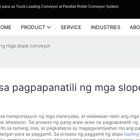
 para sa Truck Loading Conveyor at Flexible Roller Conveyor System.
HOME
PRODUCT
SERVICE
INDUSTRIES
ABO
 ng mga slope conveyor
sa pagpapanatili ng mga slop
a transportasyon ng mga materyales, at maiiwasan natin ang mga 
 na sitwasyon. Sa proseso ng pang-araw-araw na pagpapanatili n
g ito sa tamang oras, at pagkatapos ay magagarantiyahan mo ang p
ilangan para sa paggamit. Sa proseso ng paggamit ng slope
loading
aka-normal na pangyayari. Maaari nating gawin ang mga kaugnay n