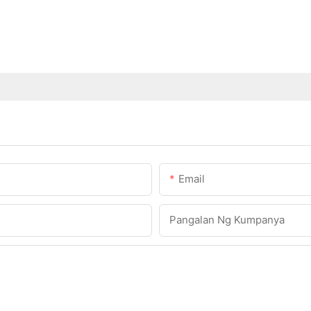
Email
Pangalan Ng Kumpanya