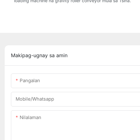
loading machine na gravity roller conveyor mula sa Tsina.
Makipag-ugnay sa amin
Pangalan
Mobile/Whatsapp
Nilalaman