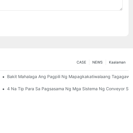
CASE
NEWS
Kaalaman
Bakit Mahalaga Ang Pagpili Ng Mapagkakatiwalaang Tagagawa
or Na May Mga Slideway
4 Na Tip Para Sa Pagsasama Ng Mga Sistema Ng Conveyor Sa