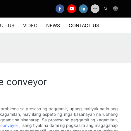
UT US
VIDEO
NEWS
CONTACT US
e conveyor
problema sa proseso ng paggamit, upang matiyak natin ang
g kagamitan, may ilang aspeto ng mga kasanayan na lubhang
aggamit sa hinaharap. Sa proseso ng paggamit ng kagamitan,
 conveyor
, isang tiyak na dami ng pagkasira ang magaganap
a gawaing pagpapanatili upang mabawasan ang pagkasira at